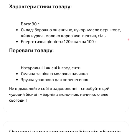
❤
Характеристики товару:
Вага: 30 г
Склад: борошно пшеничне, цукор, масло вершкове,
яйця курячі, молоко коров'яче, пектин, сіль
Енергетична цінність: 120 ккал на 100 г
Переваги товару:
Натуральні і якісні інгредієнти
❤
Смачна та ніжна молочна начинка
Зручна упаковка для перенесення
Не відмовляйте собі в задоволенні - спробуйте цей
❤
чудовий бісквіт «Барні» з молочною начинкою вже
сьогодні!
Основні характеристики Бісквіт «Барні»