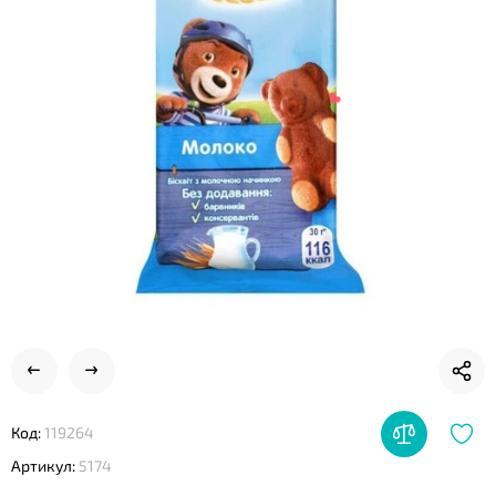
❤
❤
❤
Код:
119264
Артикул:
5174