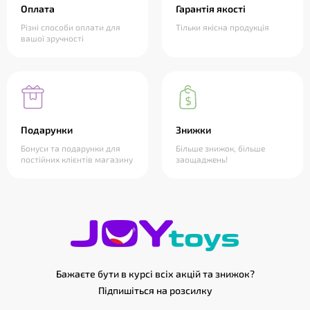
Оплата
Гарантія якості
Різні способи оплати для
Тільки якісна продукція
вашої зручності
Подарунки
Знижки
Бонуси та подарунки для
Більше знижок, більше
постійних клієнтів магазину
заощаджень!
Бажаєте бути в курсі всіх акцій та знижок?
Підпишіться на розсилку