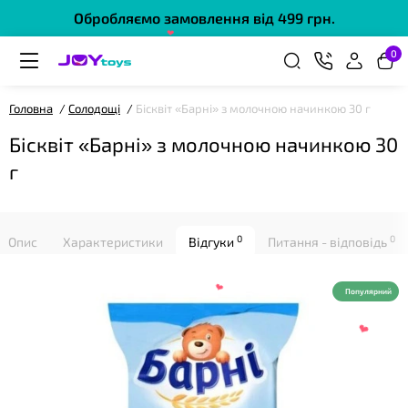
❤
Обробляємо замовлення від 499 грн.
0
Головна
Солодощі
Бісквіт «Барні» з молочною начинкою 30 г
Бісквіт «Барні» з молочною начинкою 30
г
❤
0
0
Опис
Характеристики
Відгуки
Питання - відповідь
Популярний