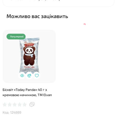
Можливо вас зацікавить
Популярний
Бісквіт «Today Panda» 40 г з
кремовою начинкою, ТМ Еlvan
❤
Код: 124869