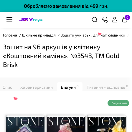
Обробляємо замовлення від 499 грн.
0
Головна
Шкільне приладдя
Зошити учнівські, для нот, словники
❤
Зошит на 96 аркушів у клітинку
«Коштовний камінь», №3543, ТМ Gold
Brisk
0
0
Опис
Характеристики
Відгуки
Питання - відповідь
Популярний
❤