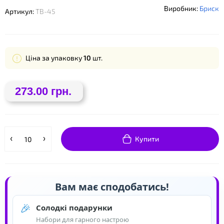
Виробник:
Бриск
Артикул:
ТВ-45
❤
Ціна за упаковку
10
шт.
❤
273.00 грн.
❤
Купити
Вам має сподобатись!
🎉
Солодкі подарунки
Набори для гарного настрою