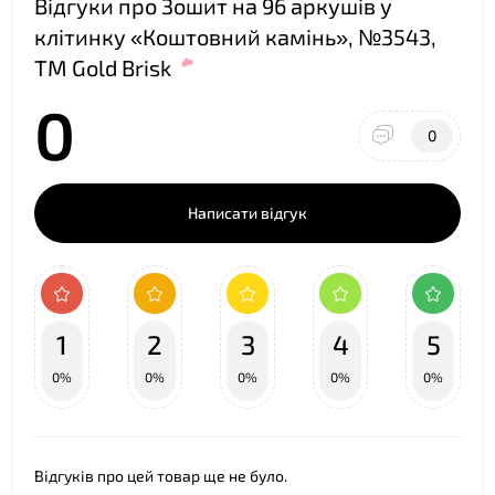
Відгуки про Зошит на 96 аркушів у
клітинку «Коштовний камінь», №3543,
ТМ Gold Brisk
0
0
Написати відгук
1
2
3
4
5
0%
0%
0%
0%
0%
❤
Відгуків про цей товар ще не було.