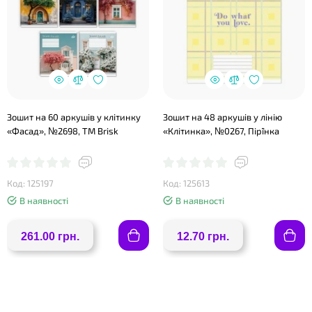
Зошит на 60 аркушів у клітинку
Зошит на 48 аркушів у лінію
❤
«Фасад», №2698, ТМ Brisk
«Клітинка», №0267, Пір`їнка
Код: 125197
Код: 125613
В наявності
В наявності
261.00 грн.
12.70 грн.