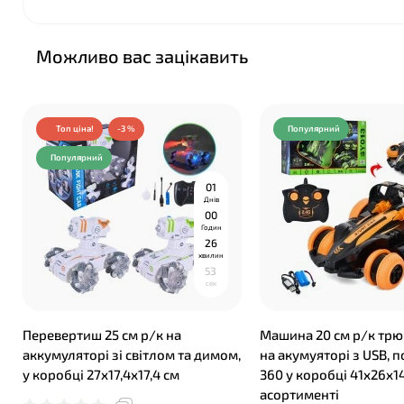
Можливо вас зацікавить
Топ ціна!
-3 %
Популярний
Популярний
0
1
Днів
0
0
Годин
2
6
хвилин
5
2
сек
Перевертиш 25 см р/к на
Машина 20 см р/к трюк
аккумуляторі зі світлом та димом,
на акумуяторі з USB, 
у коробці 27х17,4х17,4 см
360 у коробці 41х26х14
❤
асортименті