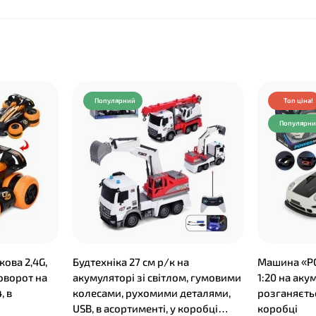
Популярний
Топ ціна!
Популярн
ова 2,4G,
Будтехніка 27 см р/к на
Машина «P
поворот на
акумуляторі зі світлом, гумовими
1:20 на аку
, в
колесами, рухомими деталями,
розганяєтьс
USB, в асортименті, у коробці
коробці