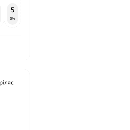
5
0%
❤
ріляє