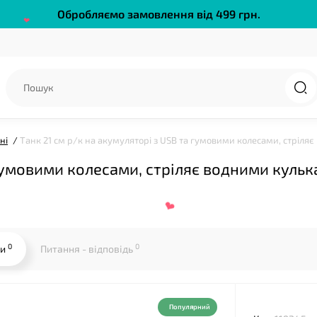
Обробляємо замовлення від 499 грн.
❤
ні
Танк 21 см р/к на акумуляторі з USB та гумовими колесами, стріляє 
гумовими колесами, стріляє водними кулька
0
0
ки
Питання - відповідь
❤
Популярний