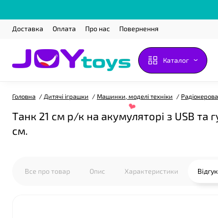
Доставка
Оплата
Про нас
Повернення
Каталог
Головна
Дитячі іграшки
Машинки, моделі техніки
Радіокерова
Танк 21 см р/к на акумуляторі з USB та 
см.
Все про товар
Опис
Характеристики
Відгу