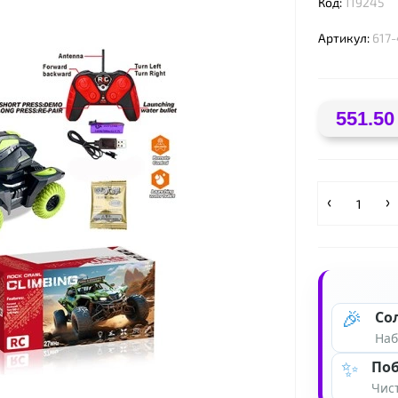
Код:
119245
Артикул:
617
551.50
❤
🎉
Со
Наб
✨
Поб
Чист