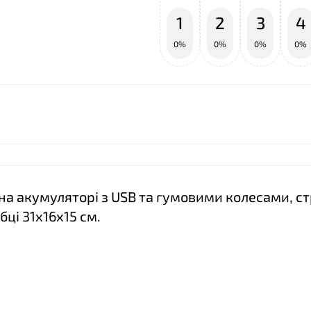
1
2
3
4
0%
0%
0%
0%
к на акумуляторі з USB та гумовими колесами, ст
ці 31х16х15 см.