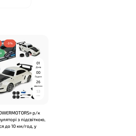
-3 %
ий
0
1
Днів
0
0
Годин
2
6
хвилин
5
2
сек
OWERMOTORS» р/к
муляторі з підсвіткою,
я до 10 км/год, у