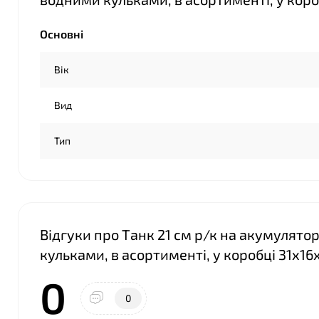
Основні
Вік
Вид
Тип
Відгуки про Танк 21 см р/к на акумулято
кульками, в асортименті, у коробці 31х16х
0
0