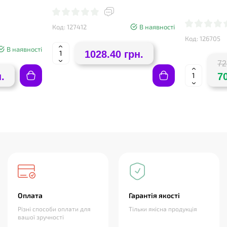
49х23х17,5 см.
Код: 127412
В наявності
Код: 126705
В наявності
1028.40 грн.
72
.
7
Оплата
Гарантія якості
Різні способи оплати для
Тільки якісна продукція
вашої зручності