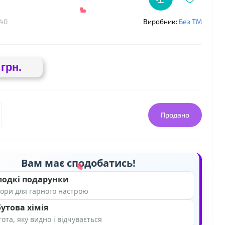
-40
Виробник:
Без ТМ
 грн.
Продано
Вам має сподобатись!
❤
лодкі подарунки
ори для гарного настрою
утова хімія
ота, яку видно і відчувається