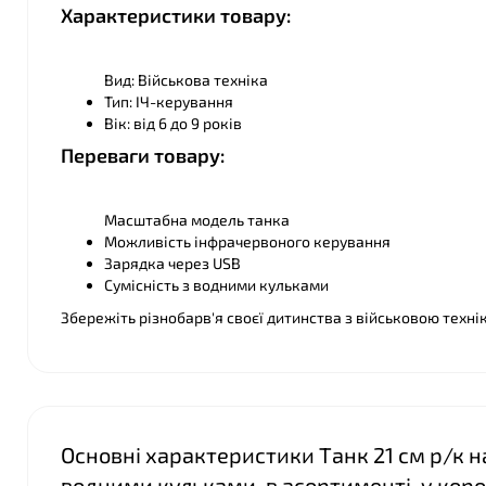
Характеристики товару:
Вид: Військова техніка
Тип: ІЧ-керування
Вік: від 6 до 9 років
Переваги товару:
❤
Масштабна модель танка
Можливість інфрачервоного керування
Зарядка через USB
Сумісність з водними кульками
❤
Збережіть різнобарв'я своєї дитинства з військовою техні
Основні характеристики Танк 21 см р/к н
водними кульками, в асортименті, у короб