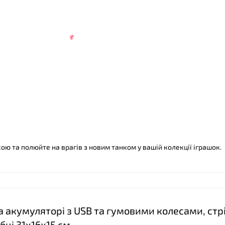
❤
кою та полюйте на врагів з новим танком у вашій колекції іграшок.
❤
а акумуляторі з USB та гумовими колесами, стр
ці 31х16х15 см.