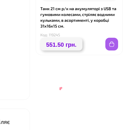
Танк 21 см р/к на акумуляторі з USB та
гумовими колесами, стріляє водними
кульками, в асортименті, у коробці
31х16х15 см.
Код: 119245
551.50 грн.
іляє