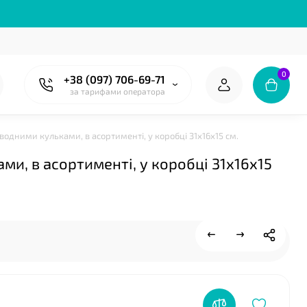
0
+38 (097) 706-69-71
за тарифами оператора
водними кульками, в асортименті, у коробці 31х16х15 см.
❤
ми, в асортименті, у коробці 31х16х15