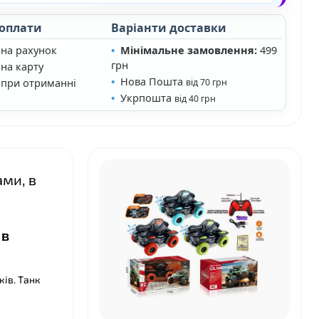
 оплати
Варіанти доставки
 на рахунок
Мінімальне замовлення:
499
грн
на карту
Нова Пошта
 при отриманні
від 70 грн
Укрпошта
від 40 грн
ами, в
❤
 в
ків. Танк