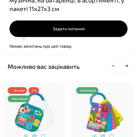
музична, на батарейці, в асортименті, у
пакеті 11х27х3 см
Задати питання
❤
Немає запитань про цей товар.
Можливо вас зацікавить
Топ ціна!
-3 %
Популярний
Популярний
❤