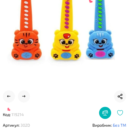
❤
❤
Код:
119214
Артикул:
302D
Виробник:
Без ТМ