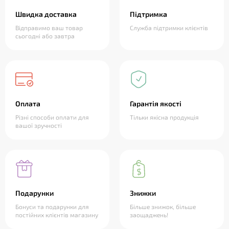
Швидка доставка
Підтримка
Відправимо ваш товар
Служба підтримки клієнтів
сьогодні або завтра
Оплата
Гарантія якості
Різні способи оплати для
Тільки якісна продукція
вашої зручності
Подарунки
Знижки
Бонуси та подарунки для
Більше знижок, більше
постійних клієнтів магазину
заощаджень!