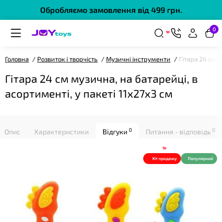
Обробляємо замовлення від 499 грн.
0
❤
Головна
Розвиток і творчість
Музичні інструменти
Гітара 24 см м
Гітара 24 см музична, на батарейці, в
асортименті, у пакеті 11х27х3 см
❤
0
0
Опис
Характеристики
Відгуки
Питання - відповідь
Хіт продажу
Популярний