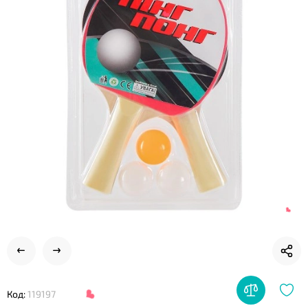
❤
Код:
119197