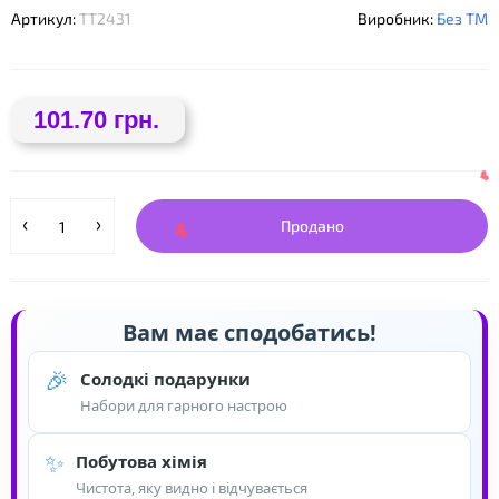
Артикул:
TT2431
Виробник:
Без ТМ
101.70 грн.
❤
Продано
❤
Вам має сподобатись!
🎉
Солодкі подарунки
Набори для гарного настрою
❤
❤
✨
Побутова хімія
Чистота, яку видно і відчувається