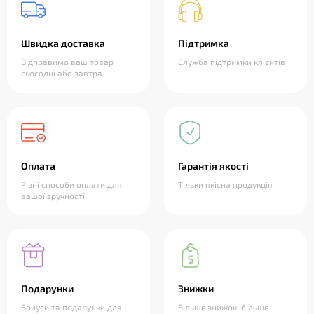
Швидка доставка
Підтримка
Відправимо ваш товар
Служба підтримки клієнтів
сьогодні або завтра
Оплата
Гарантія якості
Різні способи оплати для
Тільки якісна продукція
вашої зручності
Подарунки
Знижки
Бонуси та подарунки для
Більше знижок, більше