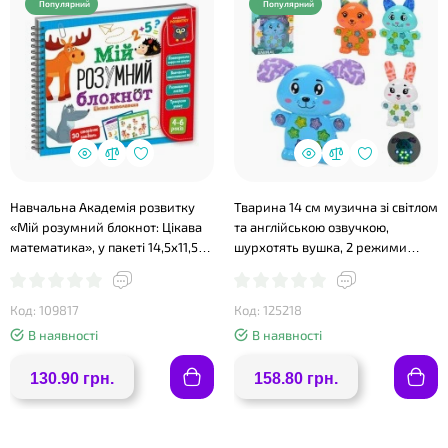
Популярний
Популярний
❤
Навчальна Академія розвитку
Тварина 14 см музична зі світлом
«Мій розумний блокнот: Цікава
та англійською озвучкою,
математика», у пакеті 14,5х11,5
шурхотять вушка, 2 режими
см, ТМ Vladi Toys
гучності, на батарейках, в
асортименті, у коробці 16х25х5
см.
Код: 109817
Код: 125218
В наявності
В наявності
130.90 грн.
158.80 грн.