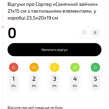
Відгуки про Сортер «Сонячний зайчик»
21х15 см з тактильними елементами, у
❤
коробці 23,5х20х19 см
0
0
Написати відгук
1
2
3
4
5
0%
0%
0%
0%
0%
Відгуків про цей товар ще не було.