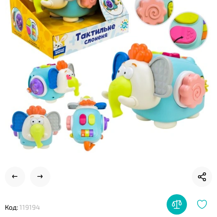
❤
❤
❤
Код:
119194