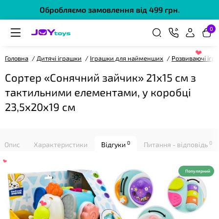
Обробляємо замовлення від 499 грн.
0
Головна
Дитячі іграшки
Іграшки для найменших
Розвиваючі ігр
❤
Сортер «Сонячний зайчик» 21х15 см з
тактильними елементами, у коробці
23,5х20х19 см
0
0
Опис
Характеристики
Відгуки
Питання - відповідь
Популярний
❤