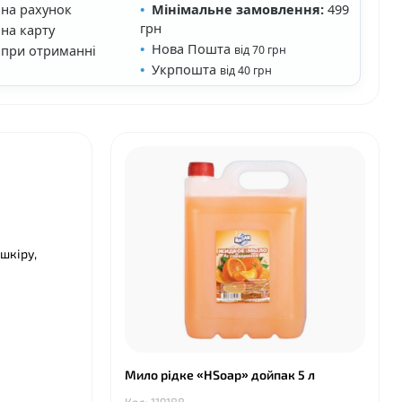
 на рахунок
Мінімальне замовлення:
499
грн
на карту
Нова Пошта
 при отриманні
від 70 грн
Укрпошта
від 40 грн
шкіру,
Мило рідке «HSoap» дойпак 5 л