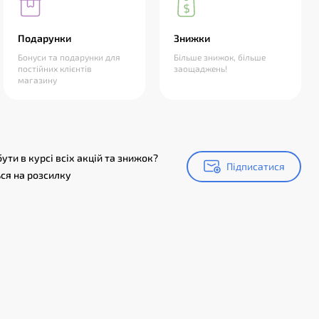
Подарунки
Знижки
Бонуси та подарунки для
Більше знижок, більше
постійних клієнтів
заощаджень!
магазину
ути в курсі всіх акцій та знижок?
Підписатися
Підписатися
ся на розсилку