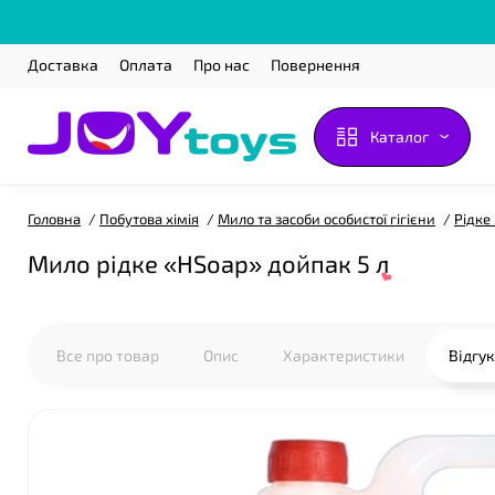
Доставка
Оплата
Про нас
Повернення
Каталог
Головна
Побутова хімія
Мило та засоби особистої гігієни
Рідке
Мило рідке «HSoap» дойпак 5 л
Все про товар
Опис
Характеристики
Відгу