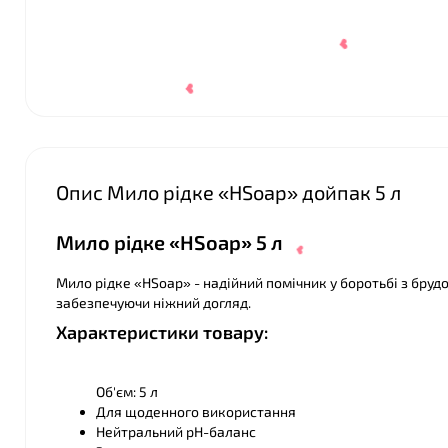
Опис Мило рідке «HSoap» дойпак 5 л
Мило рідке «HSoap» 5 л
Мило рідке «HSoap» - надійний помічник у боротьбі з бруд
забезпечуючи ніжний догляд.
❤
Характеристики товару:
Об'єм: 5 л
Для щоденного використання
Нейтральний pH-баланс