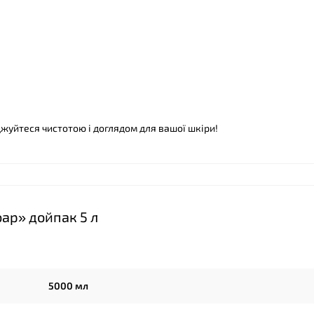
джуйтеся чистотою і доглядом для вашої шкіри!
ap» дойпак 5 л
5000 мл