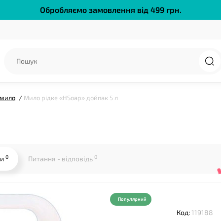
Обробляємо замовлення від 499 грн.
 мило
Мило рідке «HSoap» дойпак 5 л
❤
0
0
ки
Питання - відповідь
Популярний
Код:
119188