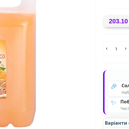
203.10
🎉
Со
Наб
✨
Поб
Чист
Варіанти