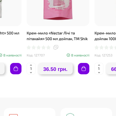
ht» 500 мл
Крем-мило «Nectar Лічі та
Крем-мило 
пітахайя» 500 мл дойпак, ТМ Shik
дойпак 100
В наявності
Код: 127707
В наявності
Код: 127253
36.50 грн.
6