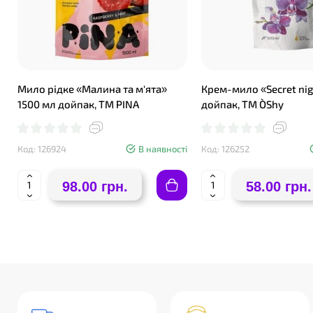
Мило рідке «Малина та м'ята»
Крем-мило «Secret nig
1500 мл дойпак, ТМ PINA
дойпак, ТМ O`Shy
Код: 126924
В наявності
Код: 126252
98.00 грн.
58.00 грн.