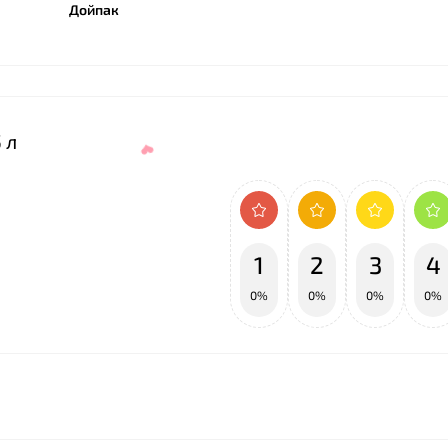
Дойпак
 л
1
2
3
4
0%
0%
0%
0%