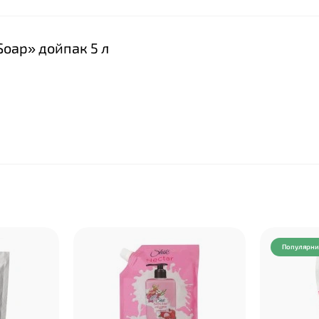
Soap» дойпак 5 л
❤
Популярн