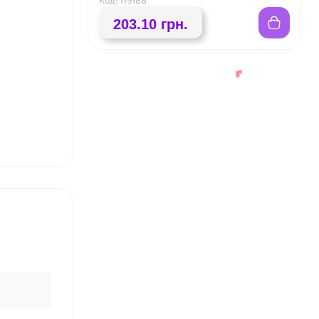
Код: 119188
203.10 грн.
❤