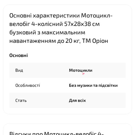
❤
Основні характеристики Мотоцикл-
велобіг 4-колісний 57х28х38 см
❤
бузковий з максимальним
навантаженням до 20 кг, ТМ Оріон
Основні
Вид
Мотоцикли
Особливості
Без музики та підсвітки
Стать
Для всіх
Відгуки про Мотоцикл-велобіг 4-