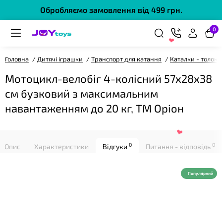
Обробляємо замовлення від 499 грн.
0
❤
Головна
Дитячі іграшки
Транспорт для катання
Каталки - толок
Мотоцикл-велобіг 4-колісний 57х28х38
см бузковий з максимальним
навантаженням до 20 кг, ТМ Оріон
❤
0
0
Опис
Характеристики
Відгуки
Питання - відповідь
Популярний