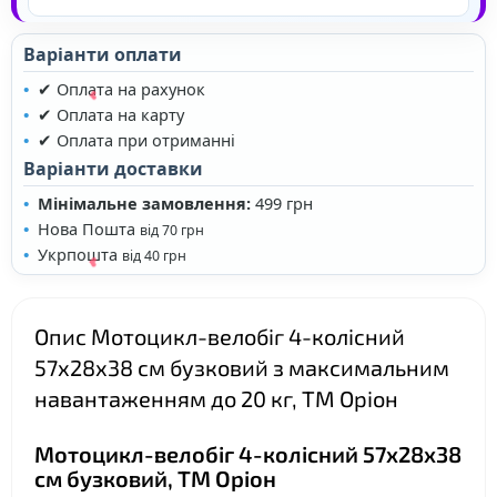
Варіанти оплати
✔ Оплата на рахунок
✔ Оплата на карту
✔ Оплата при отриманні
Варіанти доставки
Мінімальне замовлення:
499 грн
Нова Пошта
від 70 грн
Укрпошта
від 40 грн
Опис Мотоцикл-велобіг 4-колісний
❤
57х28х38 см бузковий з максимальним
навантаженням до 20 кг, ТМ Оріон
Мотоцикл-велобіг 4-колісний 57х28х38
см бузковий, ТМ Оріон