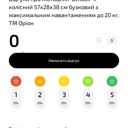
колісний 57х28х38 см бузковий з
максимальним навантаженням до 20 кг,
ТМ Оріон
❤
0
0
Написати відгук
1
2
3
4
5
0%
0%
0%
0%
0%