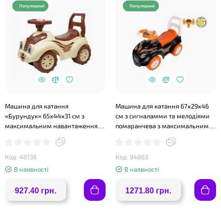
Популярний
Популярний
❤
Машина для катання
Машина для катання 67х29х46
«Бурундук» 65х44х31 см з
см з сигналамми та мелодіями
максимальним навантаженням
помаранчева з максимальним
до 20 кг, ТМ Технок
навантаженням до 20 кг,ТМ
Технок
Код: 48136
Код: 94863
В наявності
В наявності
927.40 грн.
1271.80 грн.