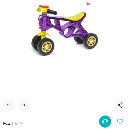
❤
❤
Код:
119174