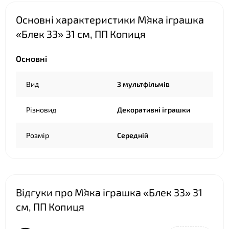
❤
Основні характеристики М`яка іграшка
«Блек 33» 31 см, ПП Копиця
Основні
❤
Вид
З мультфільмів
Різновид
Декоративні іграшки
Розмір
Середній
Відгуки про М`яка іграшка «Блек 33» 31
см, ПП Копиця