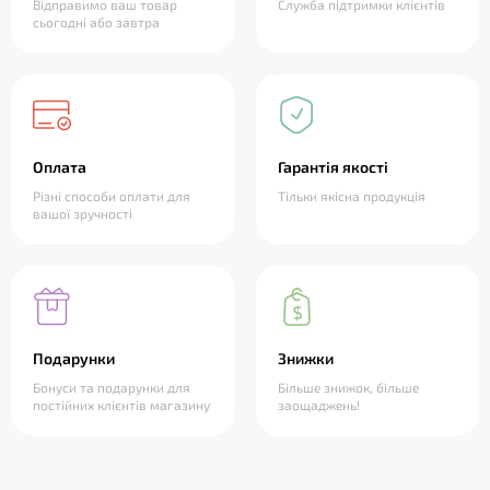
Відправимо ваш товар
Служба підтримки клієнтів
сьогодні або завтра
Оплата
Гарантія якості
Різні способи оплати для
Тільки якісна продукція
вашої зручності
Подарунки
Знижки
Бонуси та подарунки для
Більше знижок, більше
постійних клієнтів магазину
заощаджень!