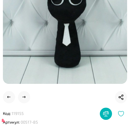
❤
❤
Код:
119155
Артикул:
00517-85