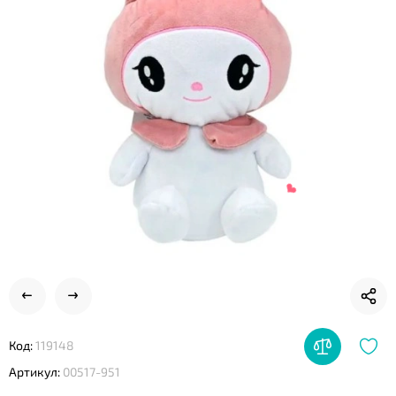
❤
Код:
119148
Артикул:
00517-951
❤