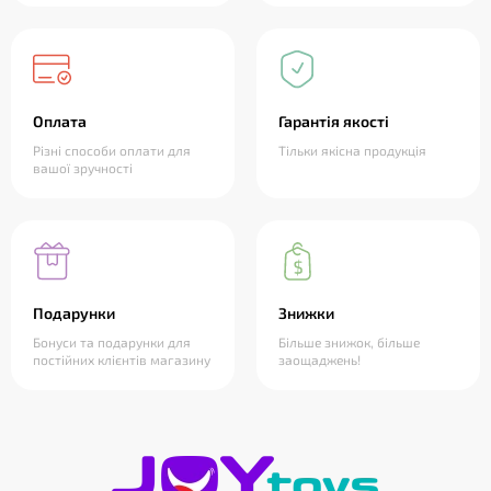
Оплата
Гарантія якості
Різні способи оплати для
Тільки якісна продукція
вашої зручності
Подарунки
Знижки
Бонуси та подарунки для
Більше знижок, більше
постійних клієнтів магазину
заощаджень!