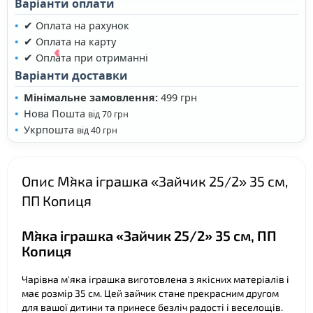
Варіанти оплати
❤
✔ Оплата на рахунок
✔ Оплата на карту
✔ Оплата при отриманні
Варіанти доставки
❤
Мінімальне замовлення:
499 грн
Нова Пошта
❤
від 70 грн
Укрпошта
від 40 грн
Опис М`яка іграшка «Зайчик 25/2» 35 см,
ПП Копиця
❤
М`яка іграшка «Зайчик 25/2» 35 см, ПП
Копиця
Чарівна м'яка іграшка виготовлена з якісних матеріалів і
має розмір 35 см. Цей зайчик стане прекрасним другом
для вашої дитини та принесе безліч радості і веселощів.