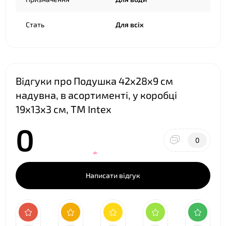
Стать
Для всіх
Відгуки про Подушка 42х28х9 см
❤
надувна, в асортименті, у коробці
19х13х3 см, ТМ Intex
0
0
Написати відгук