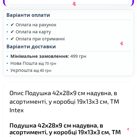
Варіанти оплати
✔ Оплата на рахунок
✔ Оплата на карту
✔ Оплата при отриманні
Варіанти доставки
Мінімальне замовлення:
499 грн
Нова Пошта
від 70 грн
Укрпошта
від 40 грн
Опис Подушка 42х28х9 см надувна, в
асортименті, у коробці 19х13х3 см, ТМ
❤
Intex
❤
Подушка 42х28х9 см надувна, в
асортименті, у коробці 19х13х3 см, ТМ