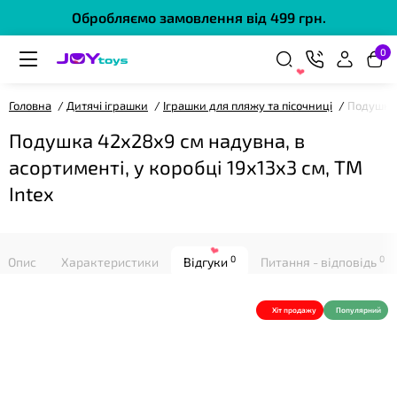
Обробляємо замовлення від 499 грн.
0
Головна
Дитячі іграшки
Іграшки для пляжу та пісочниці
Подушка 
❤
Подушка 42х28х9 см надувна, в
асортименті, у коробці 19х13х3 см, ТМ
Intex
❤
0
0
Опис
Характеристики
Відгуки
Питання - відповідь
Хіт продажу
Популярний