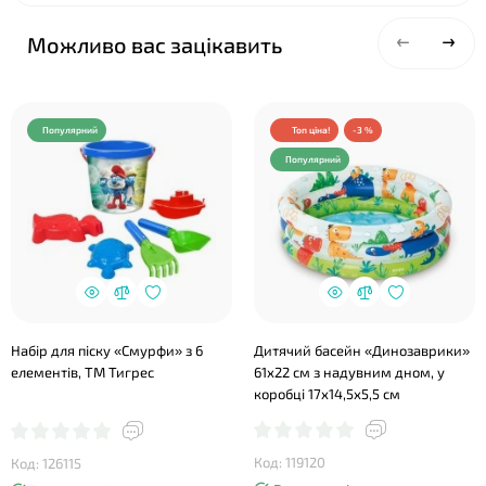
Можливо вас зацікавить
Популярний
Топ ціна!
-3 %
Популярний
Набір для піску «Смурфи» з 6
Дитячий басейн «Динозаврики»
елементів, ТМ Тигрес
61х22 см з надувним дном, у
коробці 17х14,5х5,5 см
Код: 119120
Код: 126115