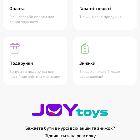
Оплата
Гарантія якості
Різні способи оплати для
Тільки якісна продукція
вашої зручності
Подарунки
Знижки
Бонуси та подарунки для
Більше знижок, більше
постійних клієнтів магазину
заощаджень!
Бажаєте бути в курсі всіх акцій та знижок?
Підпишіться на розсилку