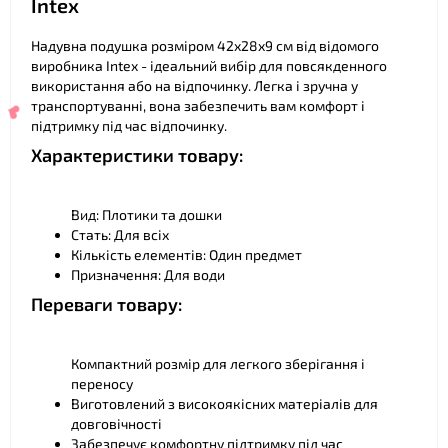
Intex
Надувна подушка розміром 42х28х9 см від відомого
виробника Intex - ідеальний вибір для повсякденного
використання або на відпочинку. Легка і зручна у
транспортуванні, вона забезпечить вам комфорт і
підтримку під час відпочинку.
Характеристики товару:
❤
Вид: Плотики та дошки
Стать: Для всіх
Кількість елементів: Один предмет
Призначення: Для води
Переваги товару:
Компактний розмір для легкого зберігання і
переносу
❤
Виготовлений з високоякісних матеріалів для
довговічності
Забезпечує комфортну підтримку під час