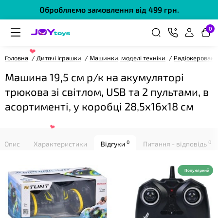
Обробляємо замовлення від 499 грн.
0
Головна
Дитячі іграшки
Машинки, моделі техніки
Радіокеровані
Машина 19,5 см р/к на акумуляторі
❤
трюкова зі світлом, USB та 2 пультами, в
асортименті, у коробці 28,5х16х18 см
0
0
Опис
Характеристики
Відгуки
Питання - відповідь
Популярний
❤