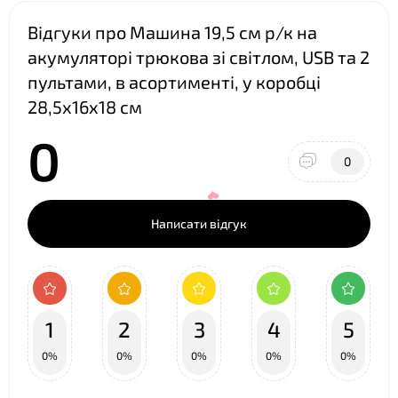
Відгуки про Машина 19,5 см р/к на
акумуляторі трюкова зі світлом, USB та 2
пультами, в асортименті, у коробці
28,5х16х18 см
0
0
Написати відгук
1
2
3
4
5
0%
0%
0%
0%
0%