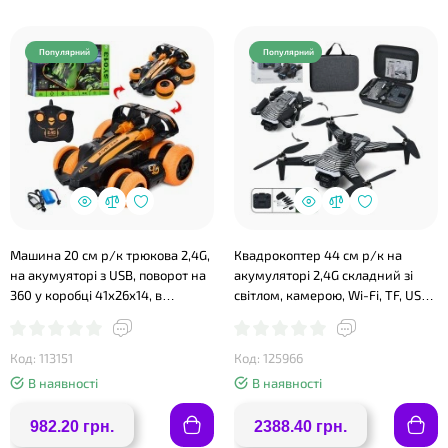
Популярний
Популярний
Машина 20 см р/к трюкова 2,4G,
Квадрокоптер 44 см р/к на
на акумуяторі з USB, поворот на
акумуляторі 2,4G складний зі
360 у коробці 41х26х14, в
світлом, камерою, Wi-Fi, TF, USB,
асортименті
пультом, запасними лопастями
та чохолом, у коробці 28,5х22х9
см
Код: 113151
Код: 125966
В наявності
В наявності
982.20 грн.
2388.40 грн.