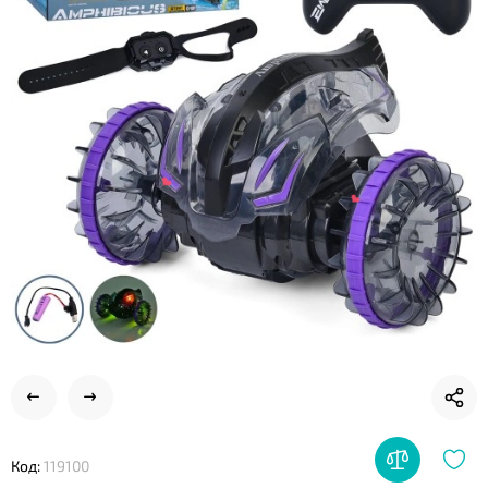
❤
❤
Код:
119100