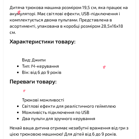
Дитяча трюкова машина розміром 19,5 см, яка працює на
акумуляторі. Має світлові ефекти, USB-підключення і
❤
комплектується двома пультами. Представлена в
❤
асортименті, упакована в коробці розміром 28,5х16х18
см.
Характеристики товару:
Вид: Джипи
Тип: ІЧ-керування
Вік: від 6 до 9 років
Переваги товару:
❤
Трюкові можливості
Світлові ефекти для реалістичного геймплею
Можливість підключення по USB
Два пульти для зручного керування
Нехай ваша дитина отримає незабутні враження від гри з
цією трюковою машиною! Для дітей від 6 до 9 років.