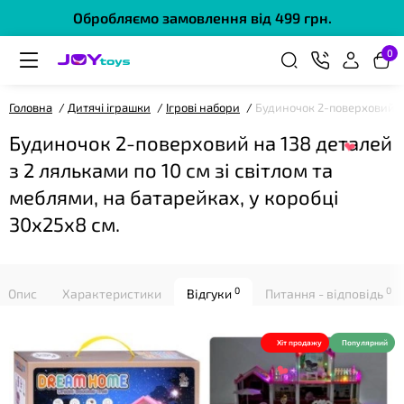
Обробляємо замовлення від 499 грн.
0
Головна
Дитячі іграшки
Ігрові набори
Будиночок 2-поверховий на 
Будиночок 2-поверховий на 138 деталей
з 2 ляльками по 10 см зі світлом та
меблями, на батарейках, у коробці
❤
30х25х8 см.
0
0
Опис
Характеристики
Відгуки
Питання - відповідь
Хіт продажу
Популярний
❤