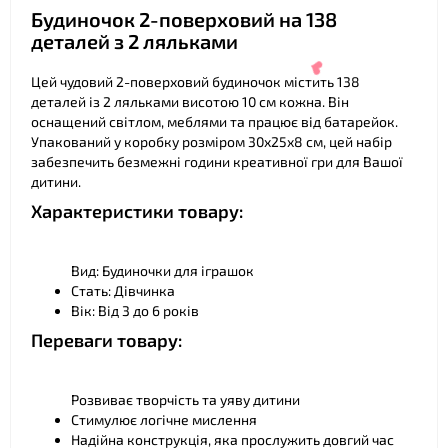
Будиночок 2-поверховий на 138
деталей з 2 ляльками
❤
❤
Цей чудовий 2-поверховий будиночок містить 138
деталей із 2 ляльками висотою 10 см кожна. Він
оснащений світлом, меблями та працює від батарейок.
Упакований у коробку розміром 30х25х8 см, цей набір
забезпечить безмежні години креативної гри для Вашої
дитини.
Характеристики товару:
Вид: Будиночки для іграшок
Стать: Дівчинка
Вік: Від 3 до 6 років
❤
Переваги товару:
Розвиває творчість та уяву дитини
Стимулює логічне мислення
Надійна конструкція, яка прослужить довгий час