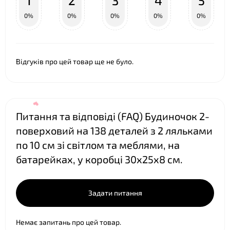
1
2
3
4
5
0%
0%
0%
0%
0%
Відгуків про цей товар ще не було.
Питання та відповіді (FAQ) Будиночок 2-
❤
поверховий на 138 деталей з 2 ляльками
по 10 см зі світлом та меблями, на
батарейках, у коробці 30х25х8 см.
❤
Задати питання
Немає запитань про цей товар.