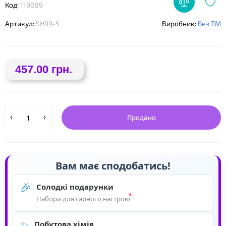
Код:
119089
❤
Артикул:
SH99-5
Виробник:
Без ТМ
457.00 грн.
Продано
❤
Вам має сподобатись!
🎉
Солодкі подарунки
Набори для гарного настрою
✨
Побутова хімія