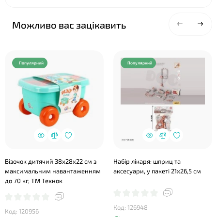
Можливо вас зацікавить
❤
Популярний
Популярний
Візочок дитячий 38х28х22 см з
Набір лікаря: шприц та
максимальним навантаженням
аксесуари, у пакеті 21х26,5 см
до 70 кг, ТМ Технок
Код: 126948
Код: 120956