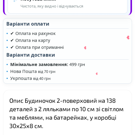
Чистота, яку видно і відчувається
Варіанти оплати
✔ Оплата на рахунок
✔ Оплата на карту
✔ Оплата при отриманні
Варіанти доставки
Мінімальне замовлення:
499 грн
❤
Нова Пошта
від 70 грн
Укрпошта
від 40 грн
Опис Будиночок 2-поверховий на 138
деталей з 2 ляльками по 10 см зі світлом
та меблями, на батарейках, у коробці
30х25х8 см.
❤