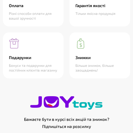
Оплата
Гарантія якості
Різні способи оплати для
Тільки якісна продукція
вашої зручності
Подарунки
Знижки
Бонуси та подарунки для
Більше знижок, більше
постійних клієнтів магазину
заощаджень!
Бажаєте бути в курсі всіх акцій та знижок?
Підпишіться на розсилку