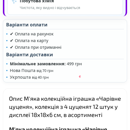
✨
Побутова хімія
Чистота, яку видно і відчувається
❤
Варіанти оплати
✔ Оплата на рахунок
✔ Оплата на карту
✔ Оплата при отриманні
Варіанти доставки
Мінімальне замовлення:
499 грн
Нова Пошта
від 70 грн
Укрпошта
від 40 грн
Опис М'яка колекційна іграшка «Чарівне
цуценя», колекція з 4 цуценят 12 штук у
дисплеї 18х18х6 см, в асортименті
М'яка колекційна іграшка «Чарівне