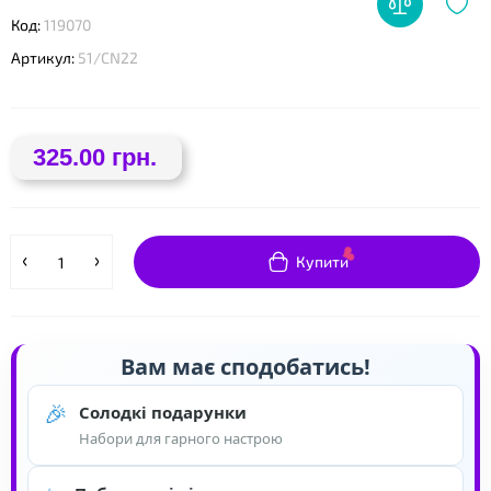
Код:
119070
❤
Артикул:
51/CN22
❤
325.00 грн.
Купити
Вам має сподобатись!
🎉
Солодкі подарунки
Набори для гарного настрою