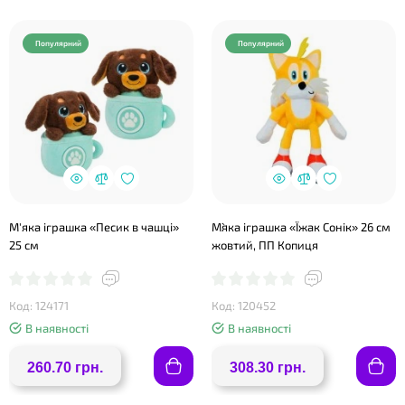
Популярний
Популярний
М'яка іграшка «Песик в чашці»
М`яка іграшка «Їжак Сонік» 26 см
25 см
жовтий, ПП Копиця
Код: 124171
Код: 120452
В наявності
В наявності
260.70 грн.
308.30 грн.