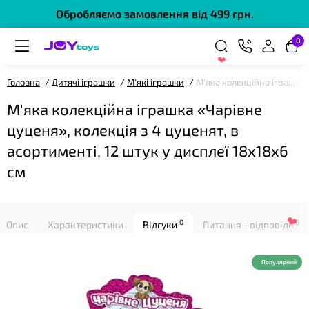
Обробляємо замовлення від 499 грн.
0
❤
Головна
Дитячі іграшки
М'які іграшки
М'яка колекційна іграшка «
М'яка колекційна іграшка «Чарівне
цуценя», колекція з 4 цуценят, в
асортименті, 12 штук у дисплеї 18х18х6
см
❤
0
0
Опис
Характеристики
Відгуки
Питання - відповідь
Популярний