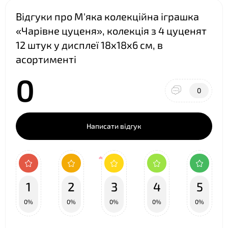
Відгуки про М'яка колекційна іграшка
«Чарівне цуценя», колекція з 4 цуценят
12 штук у дисплеї 18х18х6 см, в
асортименті
0
0
Написати відгук
1
2
3
4
5
0%
0%
0%
0%
0%