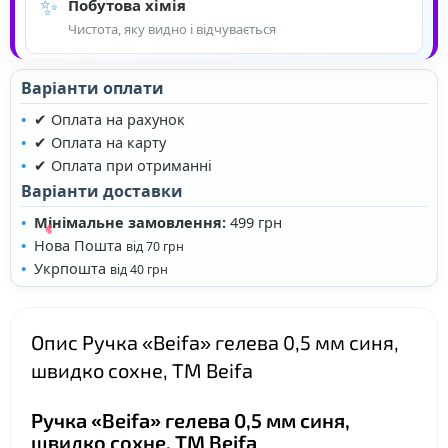
✨
Побутова хімія
Чистота, яку видно і відчувається
Варіанти оплати
✔ Оплата на рахунок
✔ Оплата на карту
✔ Оплата при отриманні
Варіанти доставки
Мінімальне замовлення:
499 грн
Нова Пошта
від 70 грн
Укрпошта
від 40 грн
Опис Ручка «Beifa» гелева 0,5 мм синя,
швидко сохне, ТМ Beifa
Ручка «Beifa» гелева 0,5 мм синя,
швидко сохне, ТМ Beifa
❤