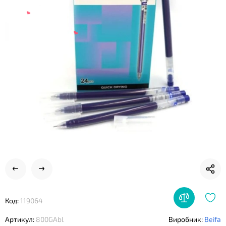
❤
Код:
119064
❤
Артикул:
800GAbl
Виробник:
Beifa