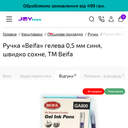
Обробляємо замовлення від 499 грн.
0
Головна
Канцтовари
Письмове приладдя
Ручки
Ручка «Beifa»
Ручка «Beifa» гелева 0,5 мм синя,
швидко сохне, ТМ Beifa
❤
0
0
Опис
Характеристики
Відгуки
Питання - відповідь
Хіт продажу
Популярний
❤