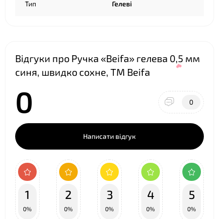
Тип
Гелеві
❤
Відгуки про Ручка «Beifa» гелева 0,5 мм
синя, швидко сохне, ТМ Beifa
0
0
Написати відгук
1
2
3
4
5
❤
0%
0%
0%
0%
0%