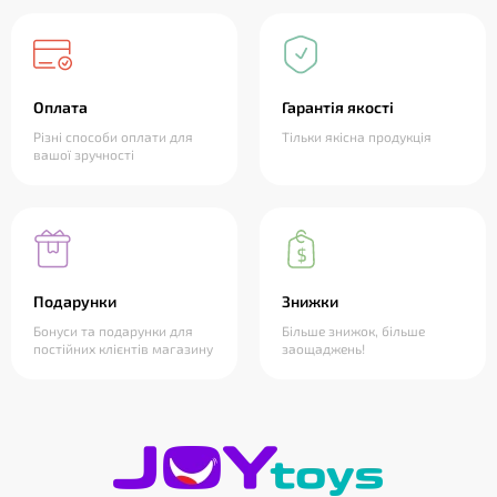
Оплата
Гарантія якості
Різні способи оплати для
Тільки якісна продукція
вашої зручності
Подарунки
Знижки
Бонуси та подарунки для
Більше знижок, більше
постійних клієнтів магазину
заощаджень!