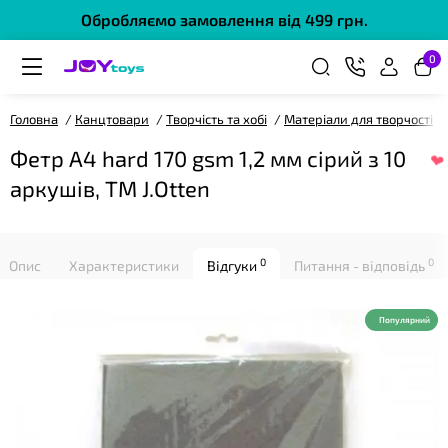
❤
Обробляємо замовлення від 499 грн.
0
Головна
Канцтовари
Творчість та хобі
Матеріали для творчості
Фетр A4 hard 170 gsm 1,2 мм сірий з 10
аркушів, ТМ J.Otten
0
0
Опис
Характеристики
Відгуки
Питання - відповідь
❤
Популярний
❤