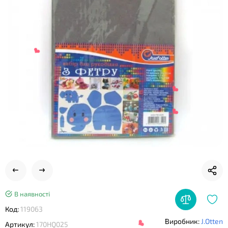
В наявності
❤
❤
❤
Код:
119063
Виробник:
J.Otten
Артикул:
170HQ025