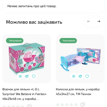
Немає запитань про цей товар.
Можливо вас зацікавить
Популярний
Популярний
Візочок для ляльки «L.O.L.
Колиска для ляльок, у коробці
Surprise! We Believe in Fairies»
45х34х27 см, ТМ Технок
46х29х48 см, у коробці
37х27,5х19,5 см, ТМ Технок