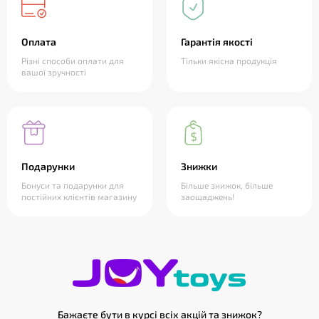
Оплата
Гарантія якості
Різні способи оплати для
Тільки якісна продукція
вашої зручності
Подарунки
Знижки
Бонуси та подарунки для
Більше знижок, більше
постійних клієнтів магазину
заощаджень!
Бажаєте бути в курсі всіх акцій та знижок?