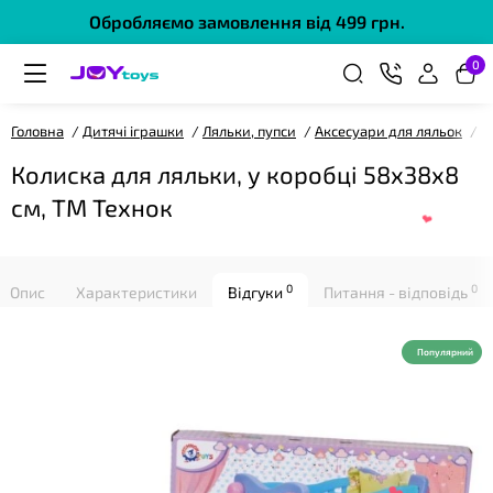
Обробляємо замовлення від 499 грн.
0
Головна
Дитячі іграшки
Ляльки, пупси
Аксесуари для ляльок
К
❤
Колиска для ляльки, у коробці 58х38х8
см, ТМ Технок
0
0
Опис
Характеристики
Відгуки
Питання - відповідь
Популярний
❤