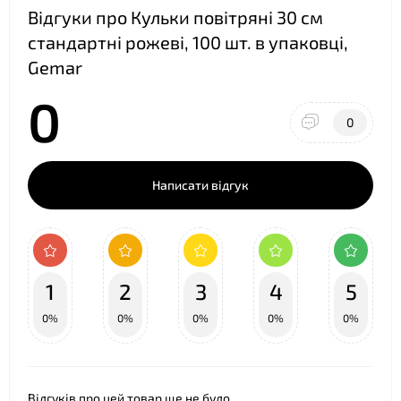
Відгуки про Кульки повітряні 30 см
стандартні рожеві, 100 шт. в упаковці,
Gemar
0
❤
0
Написати відгук
1
2
3
4
5
0%
0%
0%
0%
0%
Відгуків про цей товар ще не було.