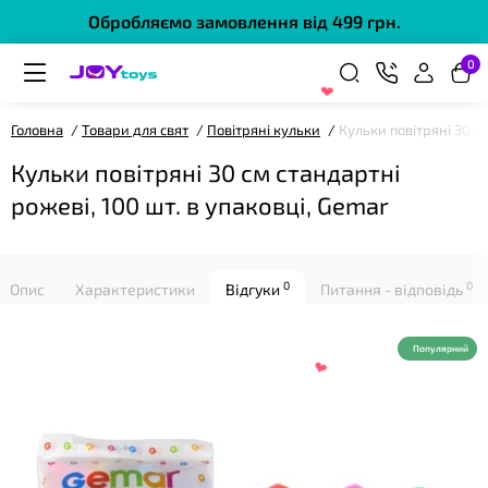
Обробляємо замовлення від 499 грн.
0
Головна
Товари для свят
Повітряні кульки
Кульки повітряні 30 см
❤
Кульки повітряні 30 см стандартні
рожеві, 100 шт. в упаковці, Gemar
0
0
Опис
Характеристики
Відгуки
Питання - відповідь
❤
Популярний