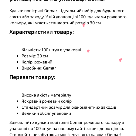
❤
Кульки повітряні Gemar - ідеальний вибір для будь-якого
свята або заходу. У цій упаковці зі 100 кульками рожевого
кольору, які мають стандартний розмір 30 см.
Характеристики товару:
❤
Кількість: 100 штук в упаковці
Розмір: 30 см
Колір: рожевий
Виробник: Gemar
Переваги товару:
❤
Висока якість матеріалу
Яскравий рожевий колір
Стандартний розмір для різноманітних заходів
Великий обсяг упаковки
❤
Замовляйте кульки повітряні Gemar рожевого кольору в
упаковці по 100 штук на нашому сайті за вигідною ціною.
Створюйте незабутню атмосферу свята разом з Gemar!