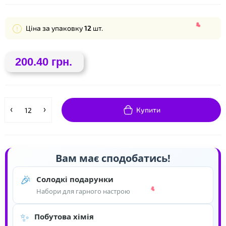
❤
Ціна за упаковку
12
шт.
200.40 грн.
❤
Купити
❤
Вам має сподобатись!
🎉
Солодкі подарунки
Набори для гарного настрою
✨
Побутова хімія