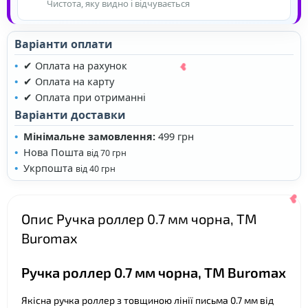
Чистота, яку видно і відчувається
Варіанти оплати
✔ Оплата на рахунок
✔ Оплата на карту
✔ Оплата при отриманні
❤
Варіанти доставки
Мінімальне замовлення:
499 грн
Нова Пошта
від 70 грн
Укрпошта
від 40 грн
❤
Опис Ручка роллер 0.7 мм чорна, ТМ
Buromax
Ручка роллер 0.7 мм чорна, ТМ Buromax
Якісна ручка роллер з товщиною лінії письма 0.7 мм від