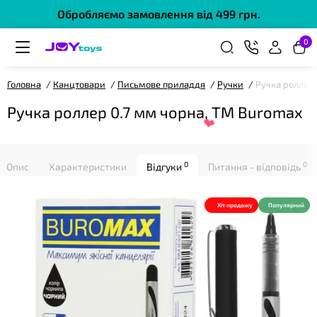
Обробляємо замовлення від 499 грн.
❤
0
Головна
Канцтовари
Письмове приладдя
Ручки
Ручка роллер 
Ручка роллер 0.7 мм чорна, ТМ Buromax
0
0
Опис
Характеристики
Відгуки
Питання - відповідь
Хіт продажу
Популярний
❤
❤