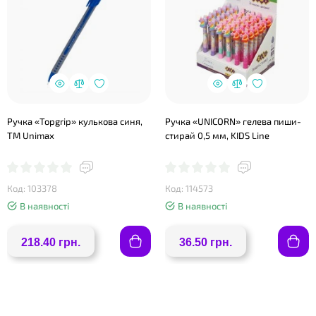
Ручка «Topgrip» кулькова синя,
Ручка «UNICORN» гелева пиши-
TM Unimax
стирай 0,5 мм, KIDS Line
❤
Код: 103378
Код: 114573
В наявності
В наявності
218.40 грн.
36.50 грн.