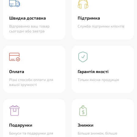
Швидка доставка
Підтримка
Відправимо ваш товар
Служба підтримки клієнтів
сьогодні або завтра
Оплата
Гарантія якості
Різні способи оплати для
Тільки якісна продукція
вашої зручності
Подарунки
Знижки
Бонуси та подарунки для
Більше знижок, більше