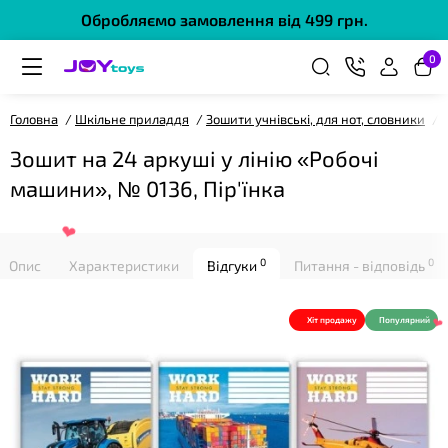
❤
Обробляємо замовлення від 499 грн.
0
Головна
Шкільне приладдя
Зошити учнівські, для нот, словники
Зошит на 24 аркуші у лінію «Робочі
❤
машини», № 0136, Пір'їнка
0
0
Опис
Характеристики
Відгуки
Питання - відповідь
Хіт продажу
Популярний