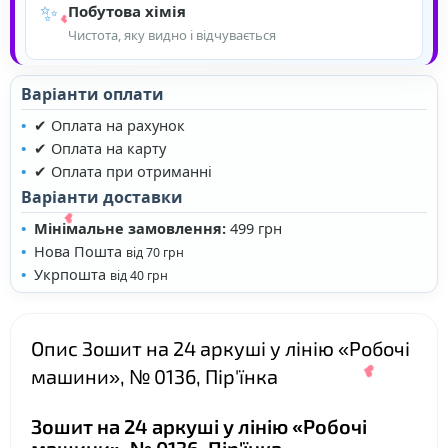
✨
Побутова хімія
Чистота, яку видно і відчувається
Варіанти оплати
✔ Оплата на рахунок
✔ Оплата на карту
✔ Оплата при отриманні
Варіанти доставки
Мінімальне замовлення:
499 грн
❤
Нова Пошта
від 70 грн
Укрпошта
від 40 грн
❤
Опис Зошит на 24 аркуші у лінію «Робочі
машини», № 0136, Пір'їнка
Зошит на 24 аркуші у лінію «Робочі