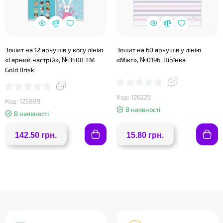
❤
Зошит на 12 аркушів у косу лінію
Зошит на 60 аркушів у лінію
«Гарний настрій», №3508 ТМ
«Мікс», №0196, Пір`їнка
Gold Brisk
Код: 126223
Код: 125889
В наявності
В наявності
142.50 грн.
15.80 грн.