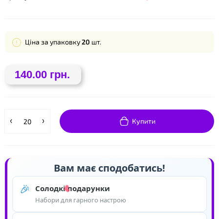
Ціна за упаковку
20
шт.
140.00 грн.
Купити
❤
❤
Вам має сподобатись!
🎉
Солодкі подарунки
Набори для гарного настрою