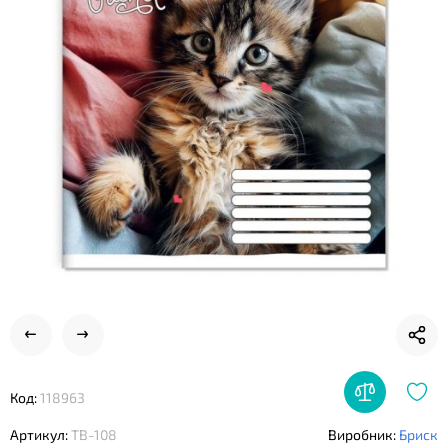
❤
❤
❤
Код:
118963
Артикул:
ТВ-108
Виробник:
Бриск