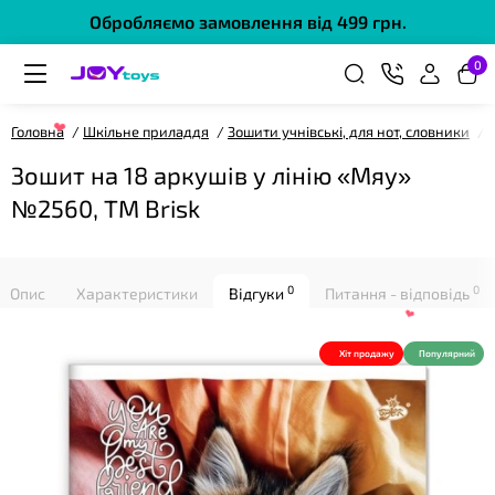
Обробляємо замовлення від 499 грн.
0
Головна
Шкільне приладдя
Зошити учнівські, для нот, словники
❤
Зошит на 18 аркушів у лінію «Мяу»
№2560, ТМ Brisk
0
0
Опис
Характеристики
Відгуки
Питання - відповідь
❤
Хіт продажу
Популярний