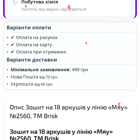
✨
Побутова хімія
Чистота, яку видно і відчувається
Варіанти оплати
❤
✔ Оплата на рахунок
✔ Оплата на карту
✔ Оплата при отриманні
Варіанти доставки
❤
Мінімальне замовлення:
499 грн
Нова Пошта
від 70 грн
Укрпошта
від 40 грн
❤
Опис Зошит на 18 аркушів у лінію «Мяу»
№2560, ТМ Brisk
Зошит на 18 аркушів у лінію «Мяу»
❤
№2560, ТМ Brisk