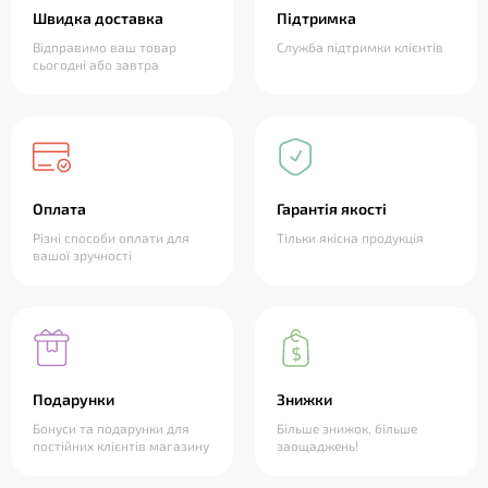
Швидка доставка
Підтримка
Відправимо ваш товар
Служба підтримки клієнтів
сьогодні або завтра
Оплата
Гарантія якості
Різні способи оплати для
Тільки якісна продукція
вашої зручності
Подарунки
Знижки
Бонуси та подарунки для
Більше знижок, більше
постійних клієнтів магазину
заощаджень!