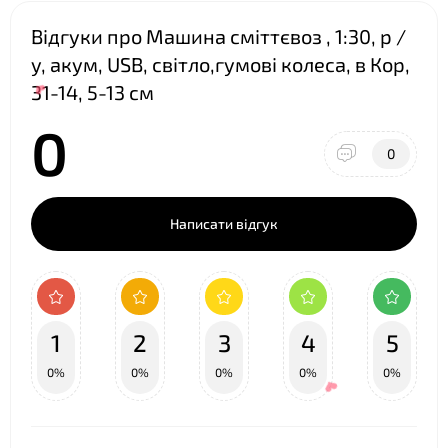
❤
Відгуки про Машина сміттєвоз , 1:30, р /
у, акум, USB, світло,гумові колеса, в Кор,
❤
31-14, 5-13 см
0
0
Написати відгук
❤
1
2
3
4
5
0%
0%
0%
0%
0%