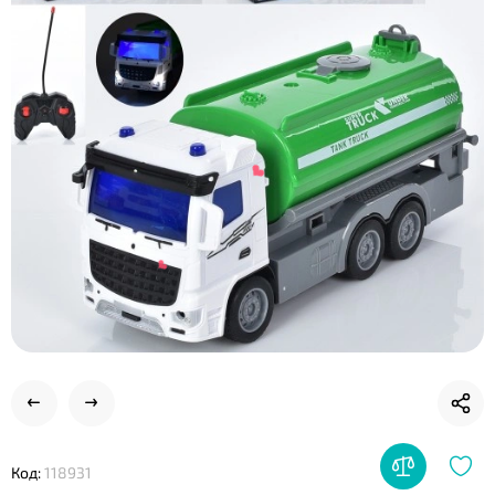
❤
❤
❤
Код:
118931