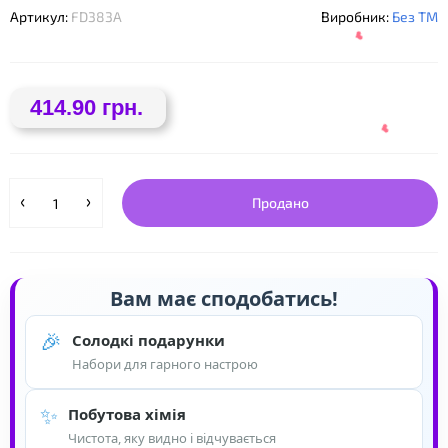
Артикул:
FD383A
Виробник:
Без ТМ
414.90 грн.
Продано
❤
Вам має сподобатись!
❤
🎉
Солодкі подарунки
Набори для гарного настрою
✨
Побутова хімія
Чистота, яку видно і відчувається