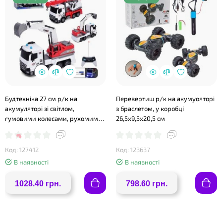
Будтехніка 27 см р/к на
Перевертиш р/к на акумуояторі
акумуляторі зі світлом,
з браслетом, у коробці
гумовими колесами, рухомими
26,5х9,5х20,5 см
деталями, USB, в асортименті, у
коробці 49х23х17,5 см.
Код: 127412
Код: 123637
В наявності
В наявності
1028.40 грн.
798.60 грн.