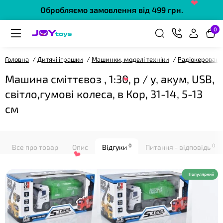
❤
Обробляємо замовлення від 499 грн.
0
Головна
Дитячі іграшки
Машинки, моделі техніки
Радіокеровані
Машина сміттєвоз , 1:30, р / у, акум, USB,
світло,гумові колеса, в Кор, 31-14, 5-13
см
❤
0
0
Все про товар
Опис
Відгуки
Питання - відповідь
❤
Популярний