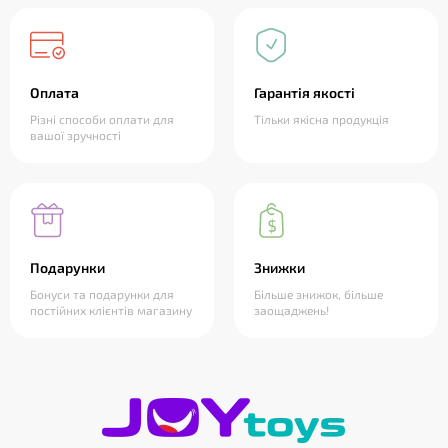
Оплата
Гарантія якості
Різні способи оплати для
Тільки якісна продукція
вашої зручності
Подарунки
Знижки
Бонуси та подарунки для
Більше знижок, більше
постійних клієнтів магазину
заощаджень!