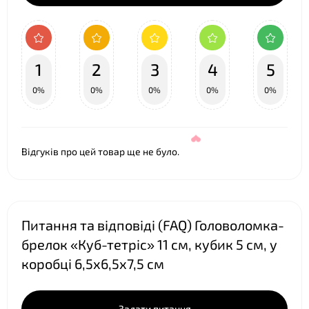
1
2
3
4
5
❤
0%
0%
0%
0%
0%
Відгуків про цей товар ще не було.
Питання та відповіді (FAQ) Головоломка-
брелок «Куб-тетріс» 11 см, кубик 5 см, у
коробці 6,5х6,5х7,5 см
Задати питання