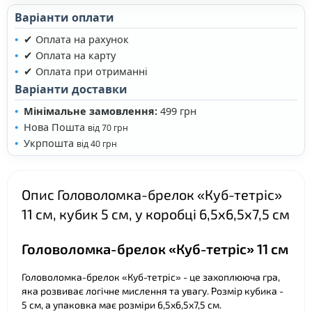
Варіанти оплати
❤
✔ Оплата на рахунок
❤
✔ Оплата на карту
✔ Оплата при отриманні
Варіанти доставки
Мінімальне замовлення:
499 грн
Нова Пошта
від 70 грн
Укрпошта
від 40 грн
Опис Головоломка-брелок «Куб-тетріс»
11 см, кубик 5 см, у коробці 6,5х6,5х7,5 см
Головоломка-брелок «Куб-тетріс» 11 см
Головоломка-брелок «Куб-тетріс» - це захоплююча гра,
яка розвиває логічне мислення та увагу. Розмір кубика -
5 см, а упаковка має розміри 6,5х6,5х7,5 см.