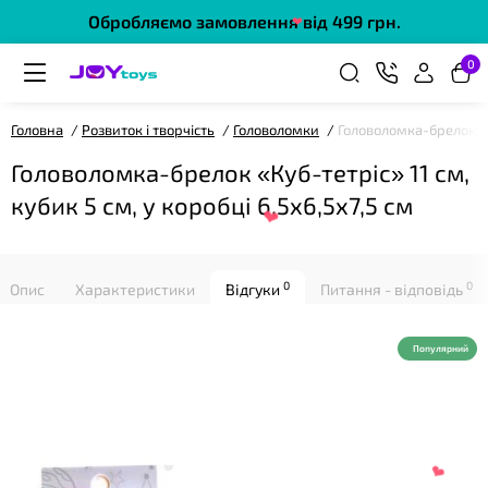
❤
Обробляємо замовлення від 499 грн.
0
Головна
Розвиток і творчість
Головоломки
Головоломка-брелок «Ку
Головоломка-брелок «Куб-тетріс» 11 см,
❤
кубик 5 см, у коробці 6,5х6,5х7,5 см
0
0
Опис
Характеристики
Відгуки
Питання - відповідь
Популярний
❤