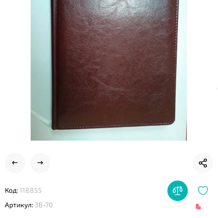
❤
❤
Код:
118855
Артикул:
3B-70