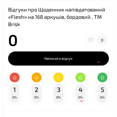
Відгуки про Щоденник напівдатований
«Flesh» на 168 аркушів, бордовий , ТМ
Brisk
0
0
Написати відгук
1
2
3
4
5
0%
0%
0%
0%
0%