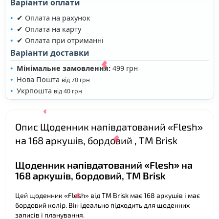
Варіанти оплати
✔ Оплата на рахунок
✔ Оплата на карту
✔ Оплата при отриманні
❤
Варіанти доставки
Мінімальне замовлення:
499 грн
Нова Пошта
від 70 грн
Укрпошта
від 40 грн
Опис Щоденник напівдатований «Flesh»
на 168 аркушів, бордовий , ТМ Brisk
Щоденник напівдатований «Flesh» на
168 аркушів, бордовий, ТМ Brisk
❤
Цей щоденник «Flesh» від ТМ Brisk має 168 аркушів і має
бордовий колір. Він ідеально підходить для щоденних
❤
записів і планування.