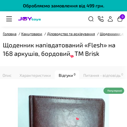
Обробляємо замовлення від 499 грн.
0
Головна
Канцтовари
Діловодство та архівування
Щоденники діл
Щоденник напівдатований «Flesh» на
168 аркушів, бордовий , ТМ Brisk
❤
0
0
Опис
Характеристики
Відгуки
Питання - відповідь
Популярний