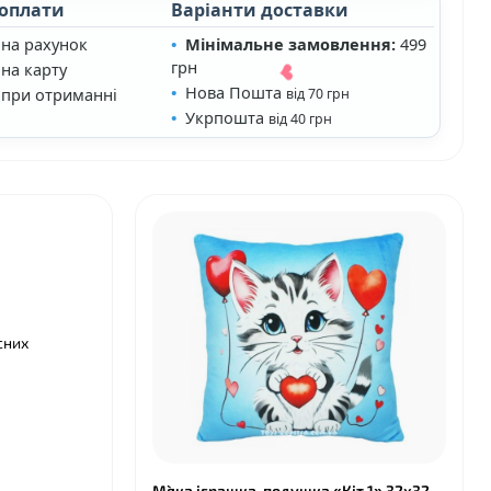
 оплати
Варіанти доставки
❤
 на рахунок
Мінімальне замовлення:
499
грн
на карту
Нова Пошта
 при отриманні
від 70 грн
Укрпошта
від 40 грн
сних
❤
М`яка іграшка-подушка «Кіт 1» 32х32