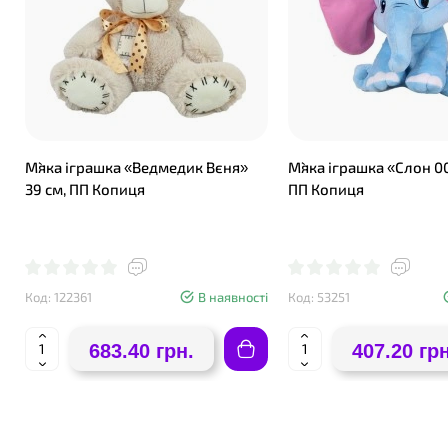
М`яка іграшка «Ведмедик Вєня»
М`яка іграшка «Слон 00
39 см, ПП Копиця
ПП Копиця
Код: 122361
В наявності
Код: 53251
683.40 грн.
407.20 грн