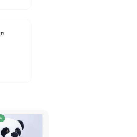
❤
ця
ий