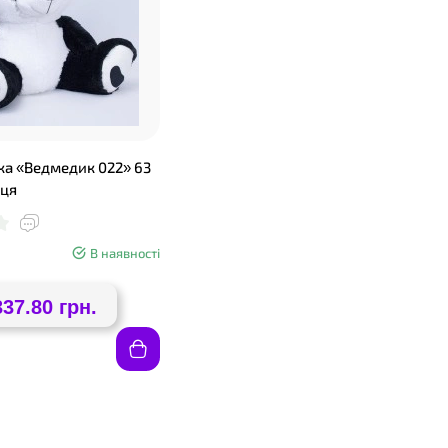
шка «Ведмедик 022» 63
иця
В наявності
337.80 грн.