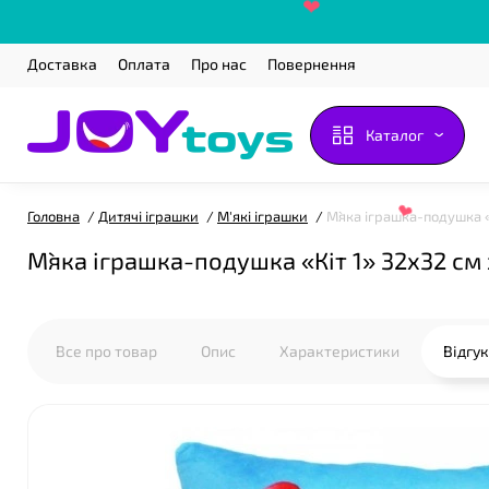
Доставка
Оплата
Про нас
Повернення
❤
Каталог
Головна
Дитячі іграшки
М'які іграшки
М`яка іграшка-подушка «
М`яка іграшка-подушка «Кіт 1» 32х32 см
❤
Все про товар
Опис
Характеристики
Відгу