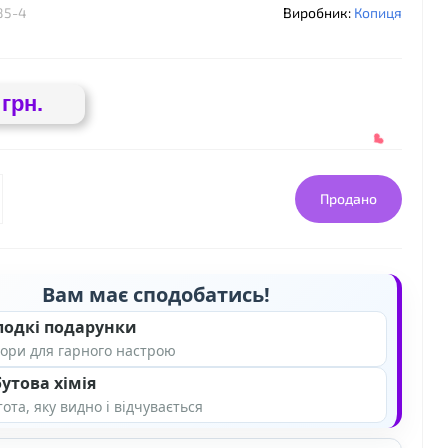
85-4
Виробник:
Копиця
 грн.
Продано
Вам має сподобатись!
лодкі подарунки
ори для гарного настрою
утова хімія
ота, яку видно і відчувається