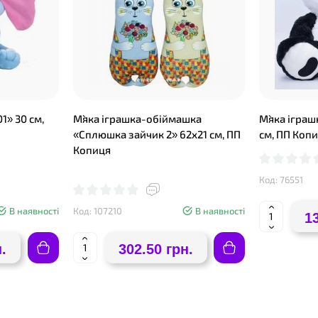
1» 30 см,
М`яка іграшка-обіймашка
М`яка ігра
«Сплюшка зайчик 2» 62х21 см, ПП
см, ПП Коп
Копиця
Код: 76551
В наявності
Код: 107210
В наявності
1
.
302.50 грн.