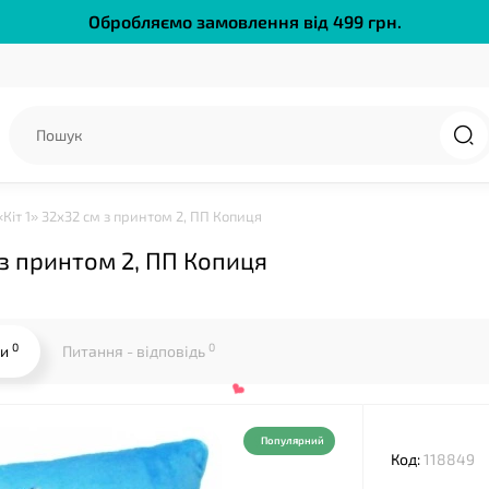
Обробляємо замовлення від 499 грн.
Кіт 1» 32х32 см з принтом 2, ПП Копиця
 з принтом 2, ПП Копиця
0
0
ки
Питання - відповідь
Популярний
Код:
118849