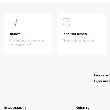
Оплата
Гарантія якості
Різні способи оплати для
Тільки якісна продукція
вашої зручності
Бажаєте б
Підпишіть
Інформація
Клієнту