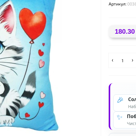
Артикул:
003
180.30
❤
🎉
Со
Наб
✨
Поб
Чист