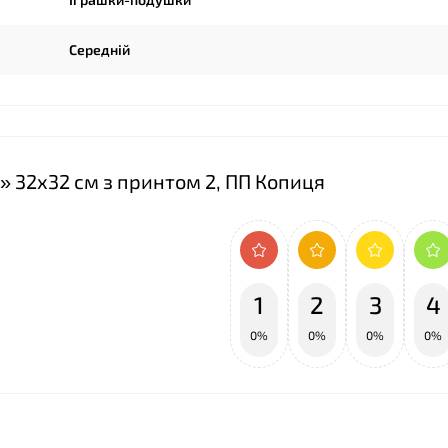
❤
Середній
1» 32х32 см з принтом 2, ПП Копиця
1
2
3
4
0%
0%
0%
0%