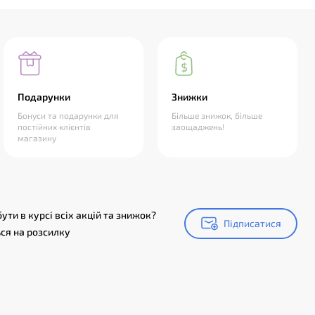
Подарунки
Знижки
Бонуси та подарунки для
Більше знижок, більше
постійних клієнтів
заощаджень!
магазину
ути в курсі всіх акцій та знижок?
Підписатися
Підписатися
ся на розсилку