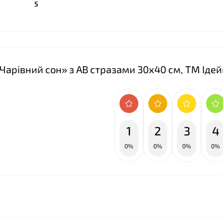
5
❤
Чарівний сон» з АВ стразами 30х40 см, ТМ Ідей
1
2
3
4
0%
0%
0%
0%