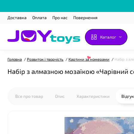
Доставка
Оплата
Про нас
Повернення
Каталог
Головна
Розвиток і творчість
Картини за номерами
Набір з а
Набір з алмазною мозаїкою «Чарівний с
Все про товар
Опис
Характеристики
Відгу
❤