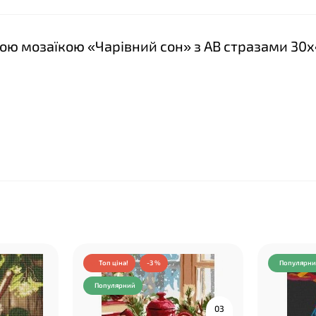
зною мозаїкою «Чарівний сон» з АВ стразами 30х
Топ ціна!
-3 %
Популярн
Популярний
0
3