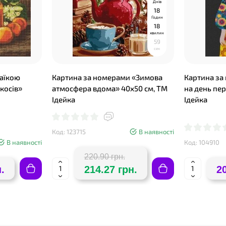
Днів
1
8
Годин
1
8
хвилин
5
8
сек
аїкою
Картина за номерами «Зимова
Картина за
косів»
атмосфера вдома» 40х50 см, ТМ
на день пе
Ідейка
Ідейка
Код: 123715
В наявності
В наявності
Код: 104910
220.90 грн.
.
214.27 грн.
2