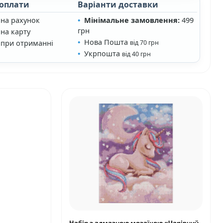
 оплати
Варіанти доставки
 на рахунок
Мінімальне замовлення:
499
грн
на карту
Нова Пошта
 при отриманні
від 70 грн
Укрпошта
від 40 грн
Набір з алмазною мозаїкою «Чарівний