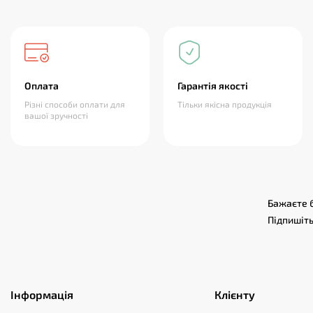
Оплата
Гарантія якості
Різні способи оплати для
Тільки якісна продукція
вашої зручності
Бажаєте б
Підпишіть
Інформація
Клієнту