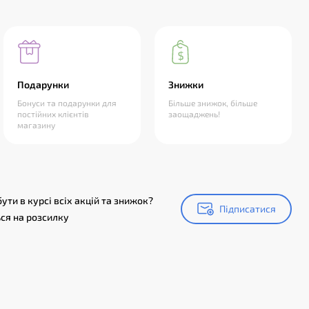
Подарунки
Знижки
Бонуси та подарунки для
Більше знижок, більше
постійних клієнтів
заощаджень!
магазину
ути в курсі всіх акцій та знижок?
Підписатися
Підписатися
ся на розсилку