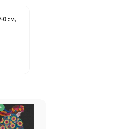
40 см,
ий