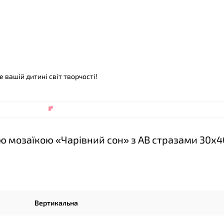
 вашій дитині світ творчості!
❤
ю мозаїкою «Чарівний сон» з АВ стразами 30х4
Вертикальна