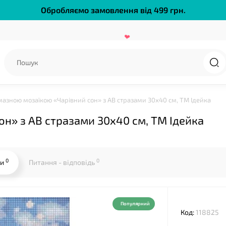
Обробляємо замовлення від 499 грн.
❤
лмазною мозаїкою «Чарівний сон» з АВ стразами 30х40 см, ТМ Ідейка
он» з АВ стразами 30х40 см, ТМ Ідейка
0
0
ки
Питання - відповідь
❤
Популярний
Код:
118825