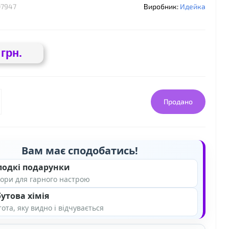
7947
Виробник:
Идейка
 грн.
Продано
Вам має сподобатись!
лодкі подарунки
ори для гарного настрою
утова хімія
ота, яку видно і відчувається