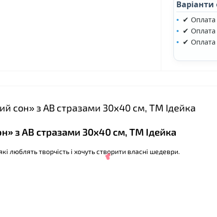
Варіанти
✔ Оплата
✔ Оплата 
✔ Оплата
❤
❤
ий сон» з АВ стразами 30х40 см, ТМ Ідейка
н» з АВ стразами 30х40 см, ТМ Ідейка
кі люблять творчість і хочуть створити власні шедеври.