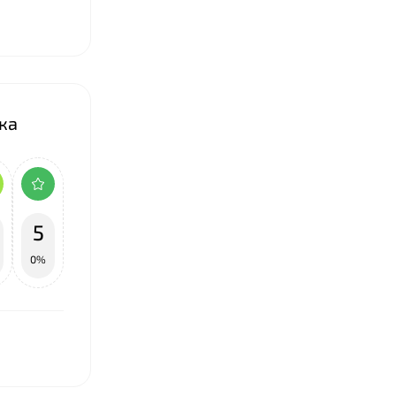
ка
5
0%