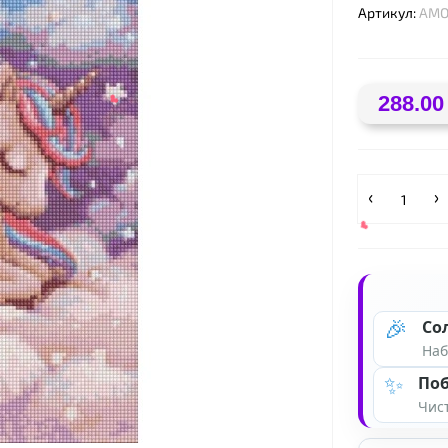
Артикул:
AMO
288.00
🎉
Со
Наб
✨
Поб
Чист