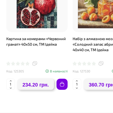
❤
Картина за номерами «Червоний
Набір з алмазною моз
гранат» 40х50 см, ТМ Ідейка
«Солодкий запас абри
40х40 см, ТМ Ідейка
Код: 125305
В наявності
Код: 127530
234.20 грн.
360.70 грн