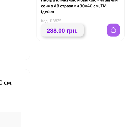
сон» з АВ стразами 30х40 см, ТМ
Ідейка
Код: 118825
288.00 грн.
❤
0 см,