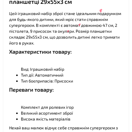
планшетці 29х55х3 см
Цей іграшковий набір зброї стане ідеальним подарунком
для будь-якого дитини, який мріє стати справжнім
супергероєм. В комплекті є автомат довжиною 47 см, 2
пістолета, 9 присосок та окуляри. Розмір планшетки
складає 29х55х3 см, що дозволить дитині легко тримати
його в руках.
Характеристики товару:
❤
Вид: Іграшковий набір
Тип дії: Автоматичний
Тип боєприпасів: Присоски
❤
Переваги товару:
❤
Комплект для ролевих ігор
Великий асортимент зброї
Висока якість матеріалів
Нехай ваш малюк відчує себе справжнім супергероєм з