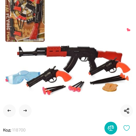
❤
❤
Код:
118700