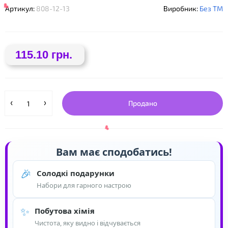
❤
Артикул:
808-12-13
Виробник:
Без ТМ
115.10 грн.
❤
Продано
Вам має сподобатись!
🎉
Солодкі подарунки
Набори для гарного настрою
✨
Побутова хімія
❤
Чистота, яку видно і відчувається