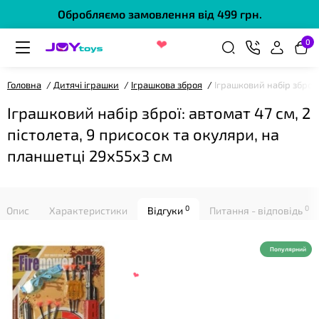
Обробляємо замовлення від 499 грн.
❤
0
Головна
Дитячі іграшки
Іграшкова зброя
Іграшковий набір зброї:
Іграшковий набір зброї: автомат 47 см, 2
пістолета, 9 присосок та окуляри, на
планшетці 29х55х3 см
❤
0
0
Опис
Характеристики
Відгуки
Питання - відповідь
Популярний