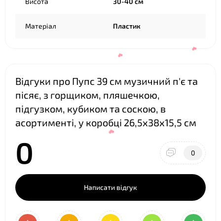
Висота
30-40 см
Матеріал
Пластик
Відгуки про Пупс 39 см музичний п'є та
пісяє, з горщиком, пляшечкою,
❤
підгузком, кубиком та соскою, в
асортименті, у коробці 26,5х38х15,5 см
0
0
Написати відгук
❤
❤