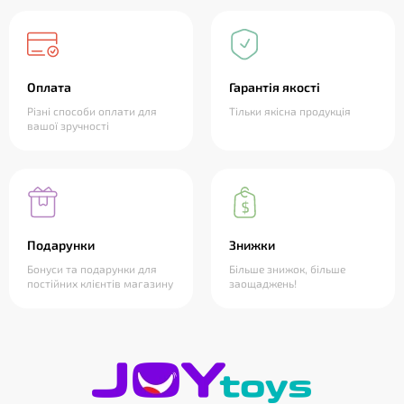
Оплата
Гарантія якості
Різні способи оплати для
Тільки якісна продукція
вашої зручності
Подарунки
Знижки
Бонуси та подарунки для
Більше знижок, більше
постійних клієнтів магазину
заощаджень!