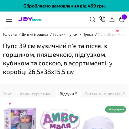
Обробляємо замовлення від 499 грн.
0
Головна
Дитячі іграшки
Ляльки, пупси
Пупси
Пупс 39 см музичн
❤
Пупс 39 см музичний п'є та пісяє, з
горщиком, пляшечкою, підгузком,
кубиком та соскою, в асортименті, у
коробці 26,5х38х15,5 см
0
0
Опис
Характеристики
Відгуки
Питання - відповідь
Популярний
❤