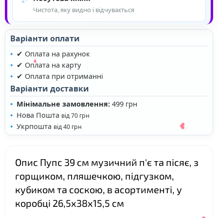
Чистота, яку видно і відчувається
❤
Варіанти оплати
❤
✔ Оплата на рахунок
✔ Оплата на карту
✔ Оплата при отриманні
Варіанти доставки
Мінімальне замовлення:
499 грн
Нова Пошта
від 70 грн
❤
Укрпошта
від 40 грн
Опис Пупс 39 см музичний п'є та пісяє, з
горщиком, пляшечкою, підгузком,
кубиком та соскою, в асортименті, у
коробці 26,5х38х15,5 см