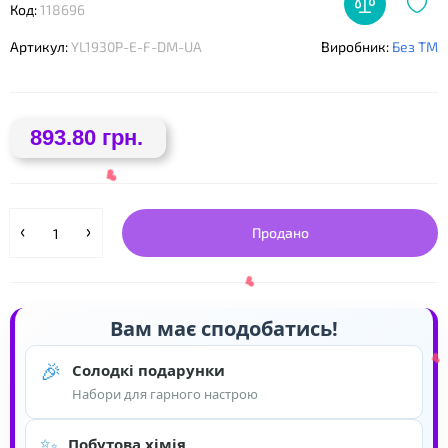
Код:
118696
Артикул:
YL1930P-E-F-DM-UA
Виробник:
Без ТМ
893.80 грн.
Продано
❤
Вам має сподобатись!
🎉
Солодкі подарунки
Набори для гарного настрою
✨
Побутова хімія