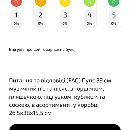
1
2
3
4
5
0%
0%
0%
0%
0%
❤
Відгуків про цей товар ще не було.
Питання та відповіді (FAQ) Пупс 39 см
музичний п'є та пісяє, з горщиком,
пляшечкою, підгузком, кубиком та
соскою, в асортименті, у коробці
26,5х38х15,5 см