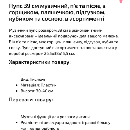
❤
Пупс 39 см музичний, п'є та пісяє, з
горщиком, пляшечкою, підгузком,
❤
кубиком та соскою, в асортименті
Музичний пупс розміром 39 см з різноманітними
аксесуарами - ідеальний подарунок для вашого малюка.
Він п'є та пісяє, має горщик, пляшечку, підгузок, кубик та
соску. Пупс доступний в асортименті та поставляється у
коробці розміром 26,5х38х15,5 см.
Характеристики товару:
Вид: Писяючі
❤
Матеріал: Пластик
Висота: 30-40 см
Переваги товару:
Музичні функції для розваги дитини
Реалістичні аксесуари надають іграшці більшу
життєвидподібність