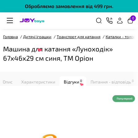
Обробляємо замовлення від 499 грн.
0
❤
Головна
Дитячі іграшки
Транспорт для катання
Каталки - толок
Машина для катання «Луноходік»
67х46х29 см синя, ТМ Оріон
0
0
Опис
Характеристики
Відгуки
Питання - відповідь
Популярний
❤
❤