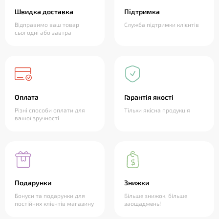
Швидка доставка
Підтримка
Відправимо ваш товар
Служба підтримки клієнтів
сьогодні або завтра
Оплата
Гарантія якості
Різні способи оплати для
Тільки якісна продукція
вашої зручності
Подарунки
Знижки
Бонуси та подарунки для
Більше знижок, більше
постійних клієнтів магазину
заощаджень!