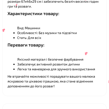
розміри 67х46х29 см і забезпечить безліч веселих годин
гри та розваги.
❤
Характеристики товару:
Вид: Машинки
Особливості: Без музики та підсвітки
❤
Стать: Для всіх
Переваги товару:
❤
Якісний матеріал і безпечне фарбування
❤
Забезпечує активний розвиток дитини
Легка та маневрена для зручного використання
❤
Не втрачайте можливості порадувати вашого малюка
яскравою та цікавою іграшкою, яка стане відмінним
доповненням до його розваг!
❤