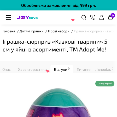
Обробляємо замовлення від 499 грн.
0
❤
Головна
Дитячі іграшки
Ігрові набори
Іграшка-сюрприз «Казкові 
Іграшка-сюрприз «Казкові тварини» 5
см у яйці в асортименті, ТМ Adopt Me!
0
0
Опис
Характеристики
Відгуки
Питання - відповідь
Популярний
❤