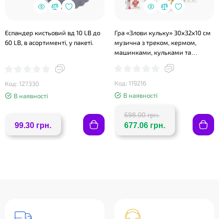
Еспандер кистьовий вд 10 LB до
Гра «Злови кульку» 30х32х10 см
60 LB, в асортименті, у пакеті.
музична з треком, кермом,
машинками, кульками та
електронним табло, на
батарейках, в асортименті, у
коробці 37х32,5х10,5 см
Код: 119216
Код: 127330
В наявності
В наявності
698.00 грн.
99.30 грн.
677.06 грн.