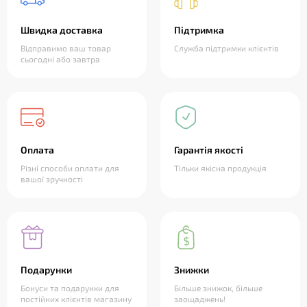
Швидка доставка
Підтримка
Відправимо ваш товар
Служба підтримки клієнтів
сьогодні або завтра
Оплата
Гарантія якості
Різні способи оплати для
Тільки якісна продукція
вашої зручності
Подарунки
Знижки
Бонуси та подарунки для
Більше знижок, більше
постійних клієнтів магазину
заощаджень!