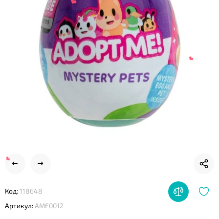
❤
❤
❤
Код:
118648
Артикул:
AME0012