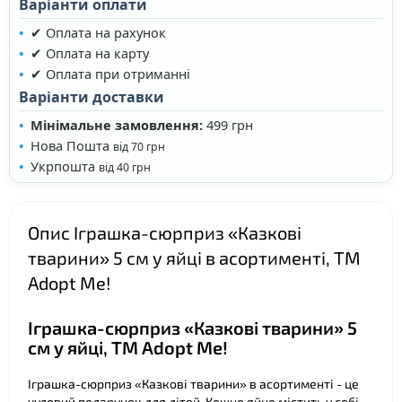
Варіанти оплати
✔ Оплата на рахунок
✔ Оплата на карту
✔ Оплата при отриманні
❤
Варіанти доставки
Мінімальне замовлення:
499 грн
Нова Пошта
від 70 грн
❤
Укрпошта
від 40 грн
Опис Іграшка-сюрприз «Казкові
тварини» 5 см у яйці в асортименті, ТМ
Adopt Me!
Іграшка-сюрприз «Казкові тварини» 5
см у яйці, ТМ Adopt Me!
Іграшка-сюрприз «Казкові тварини» в асортименті - це
чудовий подарунок для дітей. Кожне яйце містить у собі