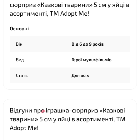
сюрприз «Казкові тварини» 5 см у яйці в
❤
асортименті, ТМ Adopt Me!
Основні
Вік
Від 6 до 9 років
❤
Вид
Герої мультфільмів
Стать
Для всіх
Відгуки про Іграшка-сюрприз «Казкові
тварини» 5 см у яйці в асортименті, ТМ
Adopt Me!