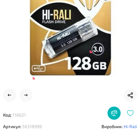
❤
❤
❤
Код:
118621
Артикул:
56318999
Виробник:
Hi-Rali
❤