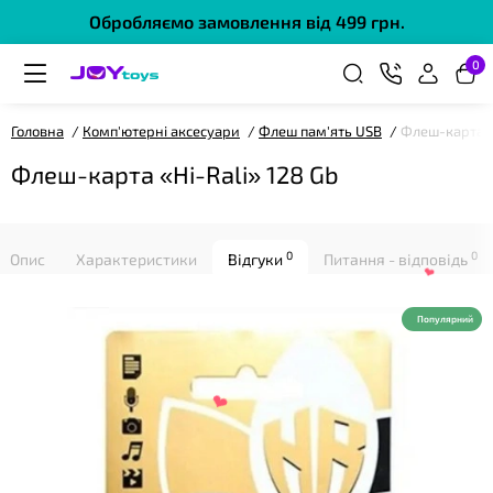
Обробляємо замовлення від 499 грн.
0
Головна
Комп'ютерні аксесуари
Флеш пам'ять USB
Флеш-карта «H
❤
Флеш-карта «Hi-Rali» 128 Gb
0
0
Опис
Характеристики
Відгуки
Питання - відповідь
Популярний