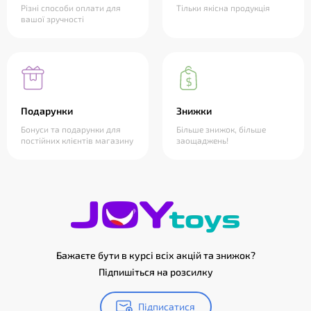
Різні способи оплати для
Тільки якісна продукція
вашої зручності
Подарунки
Знижки
Бонуси та подарунки для
Більше знижок, більше
постійних клієнтів магазину
заощаджень!
Бажаєте бути в курсі всіх акцій та знижок?
Підпишіться на розсилку
Підписатися