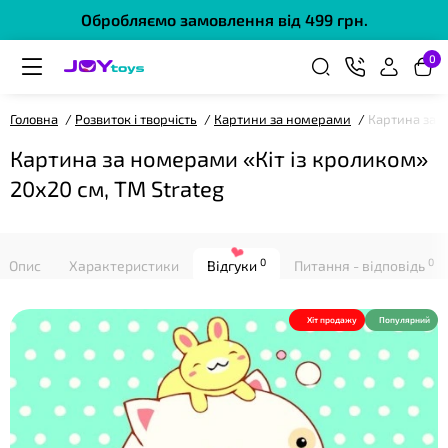
❤
Обробляємо замовлення від 499 грн.
0
Головна
Розвиток і творчість
Картини за номерами
Картина за н
Картина за номерами «Кіт із кроликом»
20х20 см, ТМ Strateg
❤
0
0
Опис
Характеристики
Відгуки
Питання - відповідь
Хіт продажу
Популярний