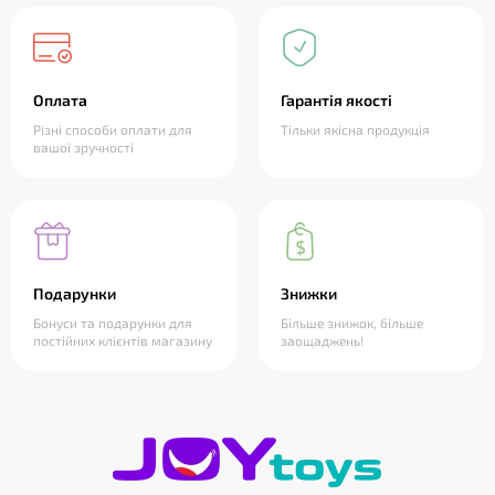
Оплата
Гарантія якості
Різні способи оплати для
Тільки якісна продукція
вашої зручності
Подарунки
Знижки
Бонуси та подарунки для
Більше знижок, більше
постійних клієнтів магазину
заощаджень!