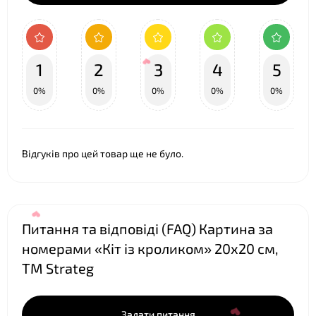
1
2
3
4
5
0%
0%
0%
0%
0%
Відгуків про цей товар ще не було.
Питання та відповіді (FAQ) Картина за
номерами «Кіт із кроликом» 20х20 см,
ТМ Strateg
❤
Задати питання