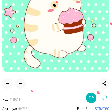
❤
❤
Код:
118611
Артикул:
HH7134
Виробник:
STRATEG