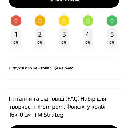
❤
1
2
3
4
5
0%
0%
0%
0%
0%
Відгуків про цей товар ще не було.
❤
Питання та відповіді (FAQ) Набір для
творчості «Pom pom. Фоксі», у колбі
16х10 см, ТМ Strateg