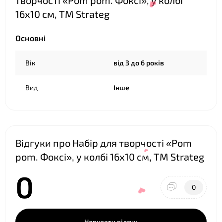
творчості «Pom pom. Фоксі», у колбі
16х10 см, ТМ Strateg
Основні
Вік
від 3 до 6 років
Вид
Інше
❤
Відгуки про Набір для творчості «Pom
pom. Фоксі», у колбі 16х10 см, ТМ Strateg
0
0
Написати відгук