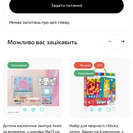
Задати питання
Немає запитань про цей товар.
Можливо вас зацікавить
Популярний
Топ ціна!
-3 %
Популярний
Дитяча косметика: палітра тіней
Набір для творчості «Sticky
та аплікатор, у коробці 16х13 см
strips. Лама» на 6 картинок, у