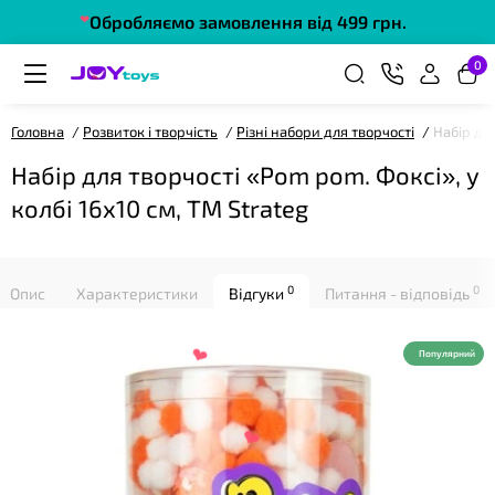
Обробляємо замовлення від 499 грн.
❤
0
Головна
Розвиток і творчість
Різні набори для творчості
Набір для
Набір для творчості «Pom pom. Фоксі», у
колбі 16х10 см, ТМ Strateg
0
0
❤
Опис
Характеристики
Відгуки
Питання - відповідь
Популярний