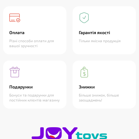
Оплата
Гарантія якості
Різні способи оплати для
Тільки якісна продукція
вашої зручності
Подарунки
Знижки
Бонуси та подарунки для
Більше знижок, більше
постійних клієнтів магазину
заощаджень!