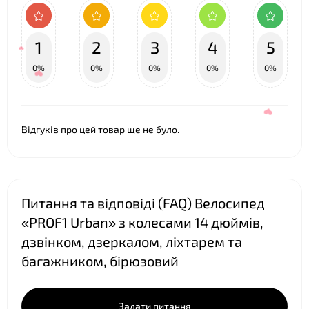
1
2
3
4
5
0%
0%
0%
0%
0%
Відгуків про цей товар ще не було.
Питання та відповіді (FAQ) Велосипед
«PROF1 Urban» з колесами 14 дюймів,
дзвінком, дзеркалом, ліхтарем та
багажником, бірюзовий
❤
❤
Задати питання