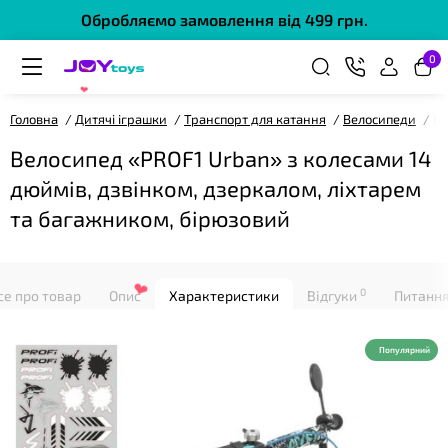
Обробляємо замовлення від 499 грн.
0
❤
Головна
Дитячі іграшки
Транспорт для катання
Велосипеди
Ве
Велосипед «PROF1 Urban» з колесами 14
дюймів, дзвінком, дзеркалом, ліхтарем
та багажником, бірюзовий
0
се про товар
Опис
Характеристики
Відгуки
Питання
❤
Популярний