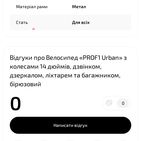
Матеріал рами
Метал
❤
Стать
Для всіх
Відгуки про Велосипед «PROF1 Urban» з
колесами 14 дюймів, дзвінком,
дзеркалом, ліхтарем та багажником,
бірюзовий
0
0
Написати відгук
❤