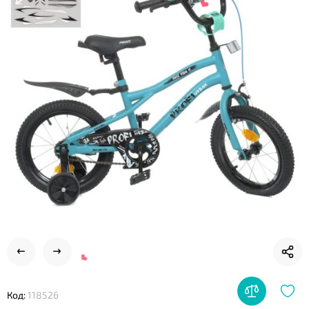
❤
❤
Код:
118526