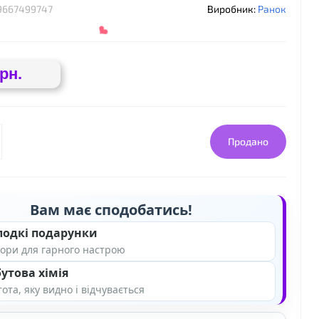
9667499747
Виробник:
Ранок
грн.
Продано
Вам має сподобатись!
лодкі подарунки
❤
ори для гарного настрою
утова хімія
ота, яку видно і відчувається