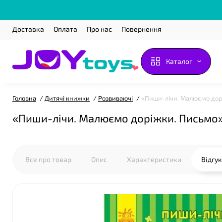
Доставка
Оплата
Про нас
Повернення
Каталог
Головна
Дитячі книжки
Розвиваючі
«Пиши-лічи. Малюємо дорі
«Пиши-лічи. Малюємо доріжки. Письмо» 
Все про товар
Опис
Характеристики
Відгу