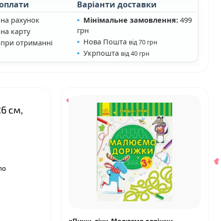
❤
 оплати
Варіанти доставки
 на рахунок
Мінімальне замовлення:
499
грн
на карту
Нова Пошта
 при отриманні
від 70 грн
Укрпошта
від 40 грн
6 см,
по
«Пиши-лічи. Малюємо доріжки.