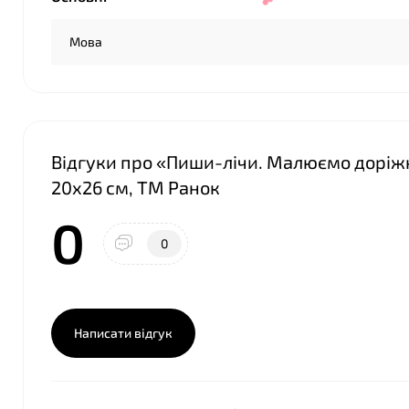
Мова
Відгуки про «Пиши-лічи. Малюємо доріжк
20х26 см, ТМ Ранок
0
0
Написати відгук
❤