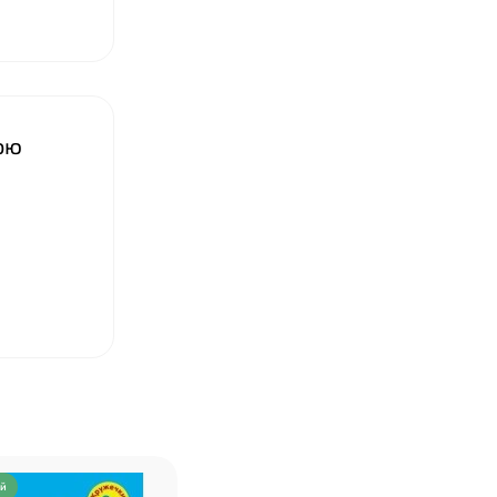
❤
кою
ий