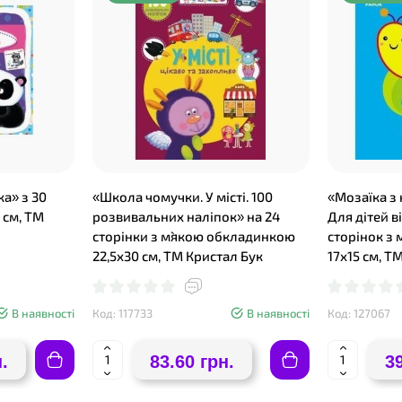
ка» з 30
«Школа чомучки. У місті. 100
«Мозаїка з 
 см, ТМ
розвивальних наліпок» на 24
Для дітей ві
сторінки з м`якою обкладинкою
сторінок з
22,5х30 см, ТМ Кристал Бук
17х15 см, Т
В наявності
Код: 117733
В наявності
Код: 127067
.
83.60 грн.
3