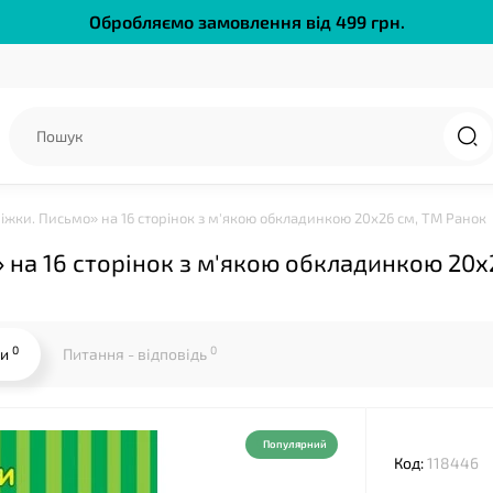
Обробляємо замовлення від 499 грн.
жки. Письмо» на 16 сторінок з м'якою обкладинкою 20х26 см, ТМ Ранок
на 16 сторінок з м'якою обкладинкою 20х
0
0
ки
Питання - відповідь
Популярний
Код:
118446