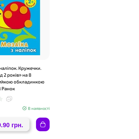
наліпок. Кружечки.
д 2 років» на 8
 м`якою обкладинкою
М Ранок
В наявності
9.90 грн.