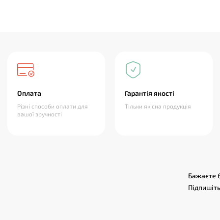
Оплата
Гарантія якості
Різні способи оплати для
Тільки якісна продукція
вашої зручності
Бажаєте б
Підпишіть