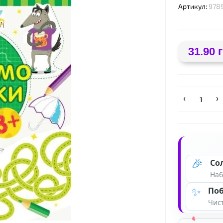
Артикул:
978
31.90 
🎉
Со
Наб
✨
Поб
Чист