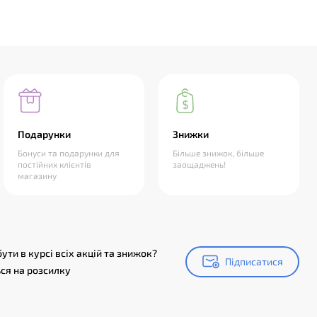
Подарунки
Знижки
Бонуси та подарунки для
Більше знижок, більше
постійних клієнтів
заощаджень!
магазину
ути в курсі всіх акцій та знижок?
Підписатися
Підписатися
ся на розсилку