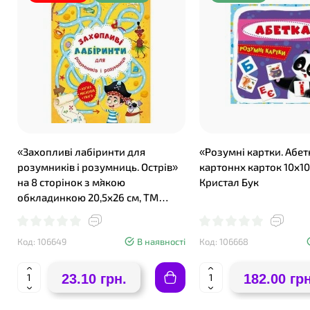
«Захопливі лабіринти для
«Розумні картки. Абет
розумників і розумниць. Острів»
картоннх карток 10х10
на 8 сторінок з м`якою
Кристал Бук
обкладинкою 20,5х26 см, ТМ
Кристал Бук
Код: 106649
В наявності
Код: 106668
23.10 грн.
182.00 грн