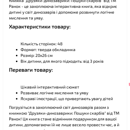
Книжка "Друзяки-динозаврики: Пошуки скарбів" від ТМ
Ранок - це захоплююча інтерактивна книга, яка відкриє
дитині у світ динозаврів і допоможе розвинути логічне
мислення та уяву.
Характеристики товару:
Кількість сторінок: 48
Формат: тверда обкладинка
Розмір: 20х26 см
❤
Вік дитини, для якого підходить: від 3 років
Переваги товару:
Цікавий інтерактивний сюжет
Розвиває логічне мислення та уяву
Яскраві ілюстрації, що привертають увагу дітей
Погрузіться в захоплюючий світ динозаврів разом з
книжкою "Друзяки-динозаврики: Пошуки скарбів" від ТМ
Ранок! Ця книга стане відмінним подарунком для вашої
дитини, допомагаючи їй не лише весело провести час, а й