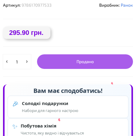
Артикул:
9786170977533
Виробник:
Ранок
❤
❤
295.90 грн.
Продано
Вам має сподобатись!
🎉
Солодкі подарунки
Набори для гарного настрою
✨
Побутова хімія
Чистота, яку видно і відчувається