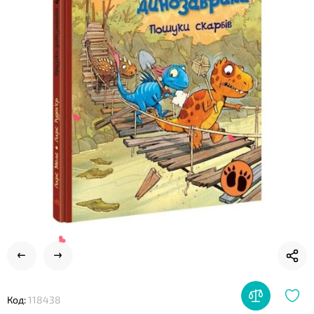
❤
❤
Код:
118438