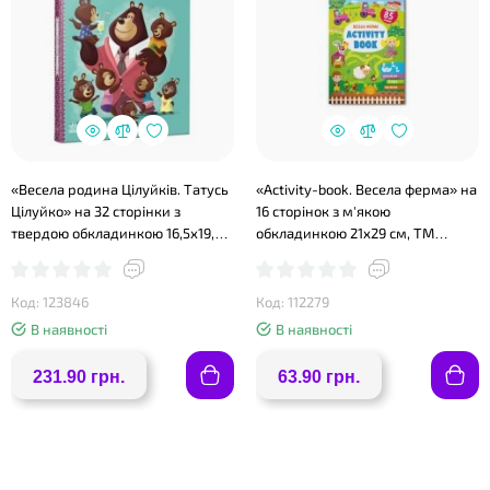
«Весела родина Цілуйків. Татусь
«Activity-book. Весела ферма» на
Цілуйко» на 32 сторінки з
16 сторінок з м'якою
твердою обкладинкою 16,5х19,5
обкладинкою 21х29 см, ТМ
см, ТМ Ранок
Кристал Бук
Код: 123846
Код: 112279
В наявності
В наявності
231.90 грн.
63.90 грн.