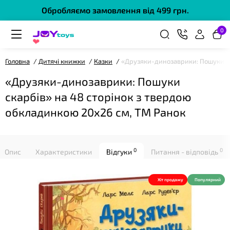
Обробляємо замовлення від 499 грн.
0
Головна
Дитячі книжки
Казки
«Друзяки-динозаврики: Пошуки ск
❤
«Друзяки-динозаврики: Пошуки
скарбів» на 48 сторінок з твердою
обкладинкою 20х26 см, ТМ Ранок
❤
0
0
Опис
Характеристики
Відгуки
Питання - відповідь
Хіт продажу
Популярний