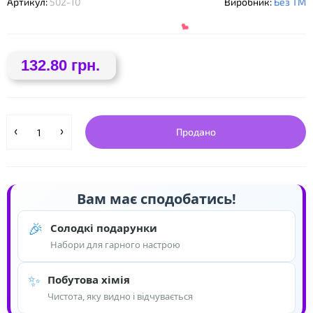
Артикул:
502-10
Виробник:
Без ТМ
❤
132.80 грн.
❤
Продано
Вам має сподобатись!
🎉
Солодкі подарунки
Набори для гарного настрою
✨
Побутова хімія
Чистота, яку видно і відчувається