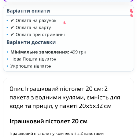
Варіанти оплати
✔ Оплата на рахунок
✔ Оплата на карту
✔ Оплата при отриманні
Варіанти доставки
Мінімальне замовлення:
499 грн
❤
Нова Пошта
від 70 грн
❤
Укрпошта
від 40 грн
❤
Опис Іграшковий пістолет 20 см: 2
пакета з водними кулями, ємність для
води та приціл, у пакеті 20х5х32 см
Іграшковий пістолет 20 см
Іграшковий пістолет у комплекті з 2 пакетами