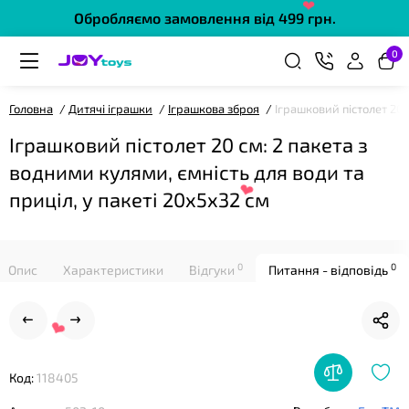
Обробляємо замовлення від 499 грн.
0
Головна
Дитячі іграшки
Іграшкова зброя
Іграшковий пістолет 20 
❤
Іграшковий пістолет 20 см: 2 пакета з
водними кулями, ємність для води та
приціл, у пакеті 20х5х32 см
0
0
Опис
Характеристики
Відгуки
Питання - відповідь
❤
Код:
118405