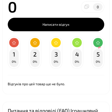
0
0
Написати відгук
1
2
3
4
5
0%
0%
0%
0%
0%
Відгуків про цей товар ще не було.
❤
Питання та відповіді (FAQ) Іграшковий