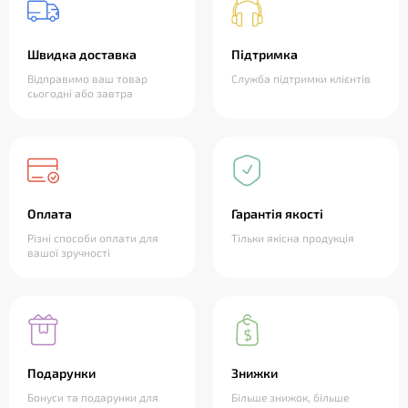
Швидка доставка
Підтримка
Відправимо ваш товар
Служба підтримки клієнтів
сьогодні або завтра
Оплата
Гарантія якості
Різні способи оплати для
Тільки якісна продукція
вашої зручності
Подарунки
Знижки
Бонуси та подарунки для
Більше знижок, більше