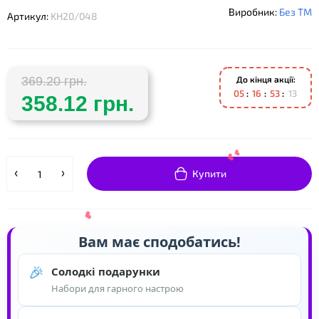
Виробник:
Без ТМ
Артикул:
KH20/048
❤
До кінця акції:
369.20 грн.
0
5
1
6
5
3
1
3
358.12 грн.
Купити
Вам має сподобатись!
🎉
Солодкі подарунки
Набори для гарного настрою