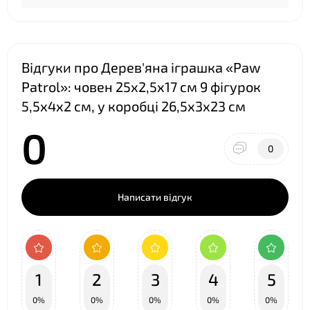
❤
Відгуки про Дерев'яна іграшка «Paw
Patrol»: човен 25х2,5х17 см 9 фігурок
5,5х4х2 см, у коробці 26,5х3х23 см
0
❤
0
Написати відгук
1
2
3
4
5
0%
0%
0%
0%
0%