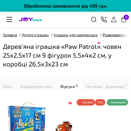
Обробляємо замовлення від 499 грн.
0
Головна
Дитячі іграшки
Іграшки для найменших
Розвиваючі ігр
Дерев'яна іграшка «Paw Patrol»: човен
25х2,5х17 см 9 фігурок 5,5х4х2 см, у
коробці 26,5х3х23 см
❤
0
0
Опис
Характеристики
Відгуки
Питання - відповідь
Топ ціна!
-3 %
Популярний
❤