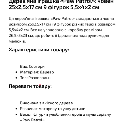
Дерев'яна іграшка «Paw Patrol»: човен
25х2,5х17 см 9 фігурок 5,5х4х2 см
❤
Ця дерев'яна іграшка «Paw Patrol» складається з човна
розміром 25х2,5х17 см і 9 фігурок різних героїв розміром
5,5х4х2 см. Все це упаковано в коробку розміром
26,5х3х23 см, що робить її ідеальним подарунком для
малюків.
Характеристики товару:
❤
❤
Вид: Сортери
Матеріал: Дерево
Тип: Розвивальні
Переваги товару:
Виконана з якісного дерева
Розвиває моторику та уяву дитини
Веселі фігурки улюблених героїв з мультсеріалу
«Paw Patrol»