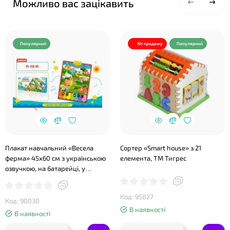
Можливо вас зацікавить
Популярний
Хіт продажу
Популярний
Плакат навчальний «Весела
Сортер «Smart house» з 21
ферма» 45х60 см з українською
елемента, ТМ Тигрес
озвучкою, на батарейці, у
коробці 46,5х3х21,5 см
Код: 95827
Код: 90030
В наявності
В наявності