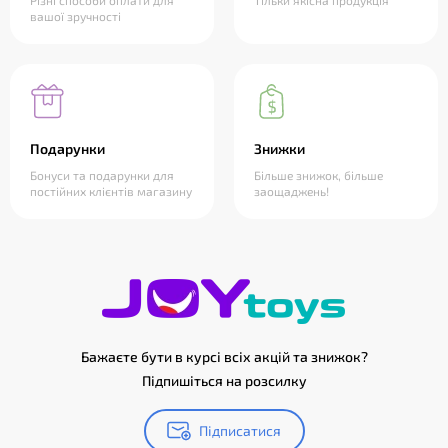
Різні способи оплати для
Тільки якісна продукція
вашої зручності
Подарунки
Знижки
Бонуси та подарунки для
Більше знижок, більше
постійних клієнтів магазину
заощаджень!
Бажаєте бути в курсі всіх акцій та знижок?
Підпишіться на розсилку
Підписатися