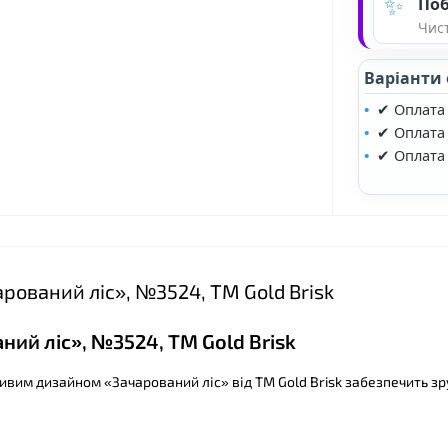
✨
Поб
Чист
Варіанти
✔ Оплата
✔ Оплата 
✔ Оплата
арований ліс», №3524, ТМ Gold Brisk
ний ліс», №3524, ТМ Gold Brisk
ивим дизайном «Зачарований ліс» від ТМ Gold Brisk забезпечить зру