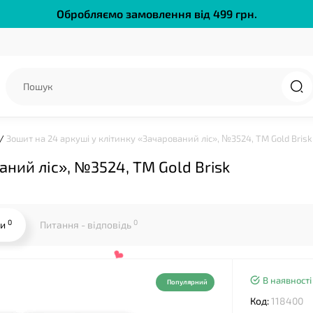
Обробляємо замовлення від 499 грн.
Зошит на 24 аркуші у клітинку «Зачарований ліс», №3524, ТМ Gold Brisk
аний ліс», №3524, ТМ Gold Brisk
0
0
ки
Питання - відповідь
В наявності
Популярний
Код:
118400