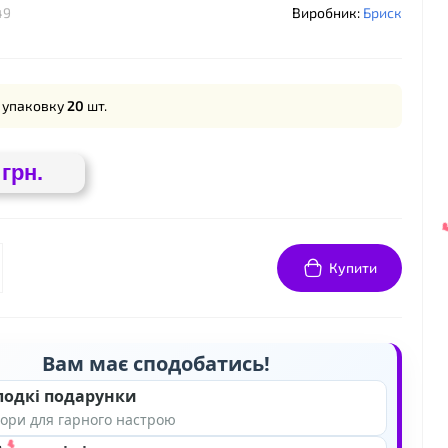
49
Виробник:
Бриск
❤
 упаковку
20
шт.
 грн.
Купити
❤
Вам має сподобатись!
лодкі подарунки
ори для гарного настрою