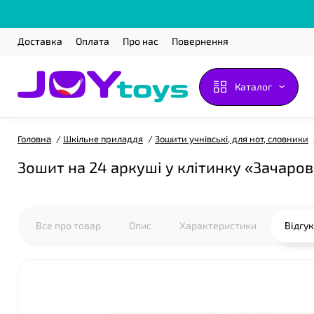
Доставка
Оплата
Про нас
Повернення
❤
Каталог
Головна
Шкільне приладдя
Зошити учнівські, для нот, словники
Зошит на 24 аркуші у клітинку «Зачаров
Все про товар
Опис
Характеристики
Відгу