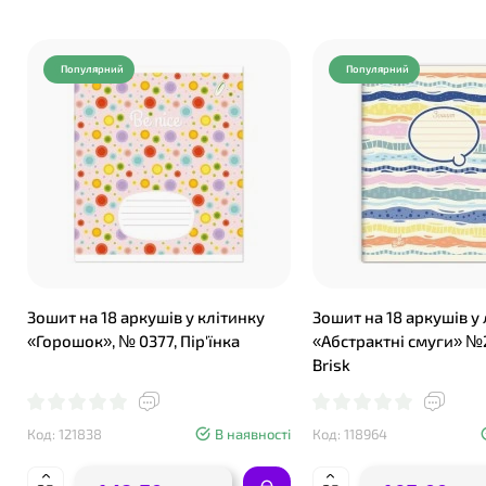
Популярний
Популярний
Зошит на 18 аркушів у клітинку
Зошит на 18 аркушів у 
«Горошок», № 0377, Пір'їнка
«Абстрактні смуги» №
Brisk
Код: 121838
В наявності
Код: 118964