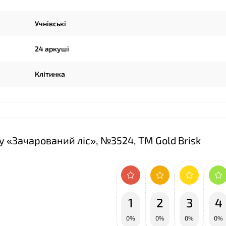
Учнівські
24 аркуші
Клітинка
у «Зачарований ліс», №3524, ТМ Gold Brisk
1
2
3
4
0%
0%
0%
0%