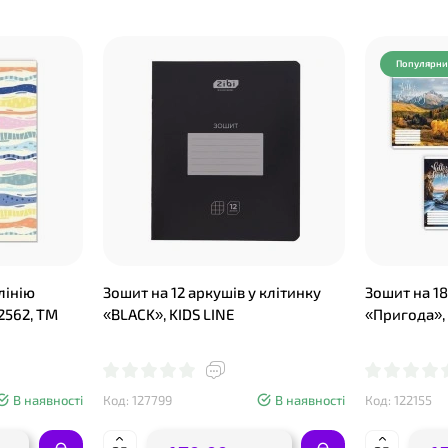
Популярн
лінію
Зошит на 12 аркушів у клітинку
Зошит на 18
2562, ТМ
«BLACK», KIDS LINE
«Пригода», 
В наявності
Код: 127799
В наявності
Код: 122155