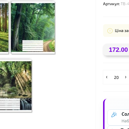
Артикул:
ТВ-
Ціна за
172.00
❤
🎉
Со
Наб