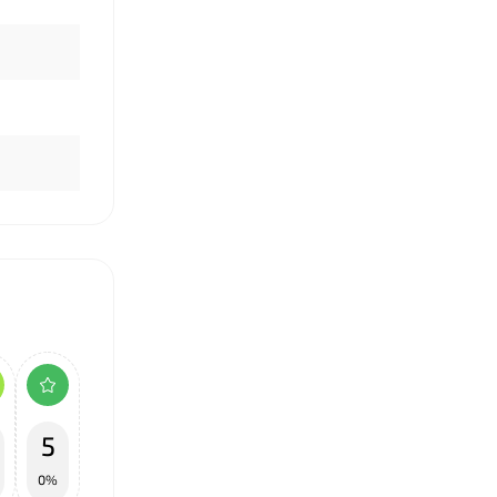
❤
❤
❤
5
0%