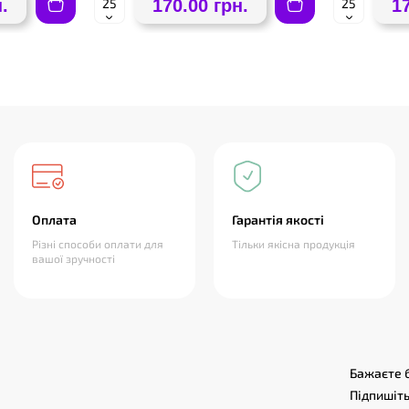
.
170.00 грн.
1
Оплата
Гарантія якості
Різні способи оплати для
Тільки якісна продукція
вашої зручності
Бажаєте б
Підпишіть