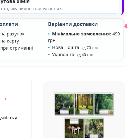
утова хімія
ота, яку видно і відчувається
 оплати
Варіанти доставки
 на рахунок
Мінімальне замовлення:
499
грн
на карту
Нова Пошта
 при отриманні
від 70 грн
Укрпошта
від 40 грн
❤
❤
чність у