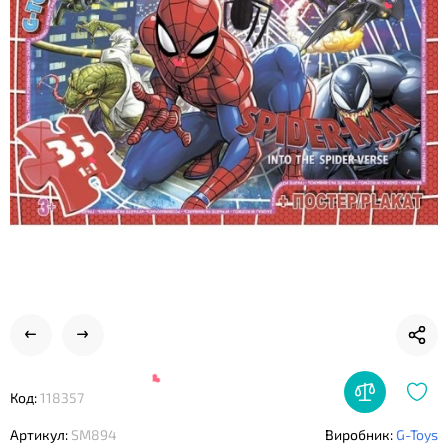
❤
❤
❤
Код:
118357
Артикул:
SM894
Виробник:
G-Toys