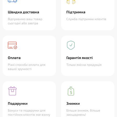
Швидка доставка
Підтримка
Відправимо ваш товар
Служба підтримки клієнтів
сьогодні або завтра
Оплата
Гарантія якості
Різні способи оплати для
Тільки якісна продукція
вашої зручності
Подарунки
Знижки
Бонуси та подарунки для
Більше знижок, більше
постійних клієнтів магазину
заощаджень!