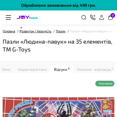
Обробляємо замовлення від 499 грн.
0
Головна
Розвиток і творчість
Пазли
Пазли «Людина-павук» на 35 
Пазли «Людина-павук» на 35 елементів,
❤
ТМ G-Toys
0
0
Опис
Характеристики
Відгуки
Питання - відповідь
❤
Популярний