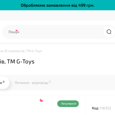
Обробляємо замовлення від 499 грн.
❤
а 35 елементів, ТМ G-Toys
ів, ТМ G-Toys
0
0
ки
Питання - відповідь
Популярний
Код:
118352