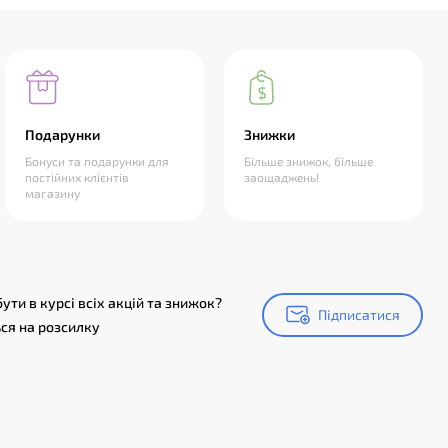
Подарунки
Знижки
Бонуси та подарунки для
Більше знижок, більше
постійних клієнтів
заощаджень!
магазину
ути в курсі всіх акцій та знижок?
Підписатися
Підписатися
ся на розсилку