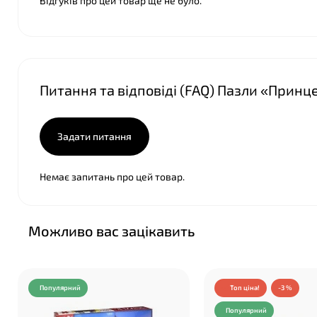
Відгуків про цей товар ще не було.
Питання та відповіді (FAQ) Пазли «Принц
Задати питання
Немає запитань про цей товар.
Можливо вас зацікавить
Популярний
Топ ціна!
-3 %
Популярний