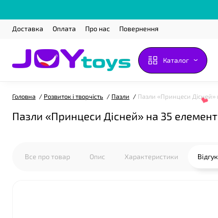
Доставка
Оплата
Про нас
Повернення
Каталог
Головна
Розвиток і творчість
Пазли
Пазли «Принцеси Дісней» н
Пазли «Принцеси Дісней» на 35 елемент
Все про товар
Опис
Характеристики
Відгу
❤