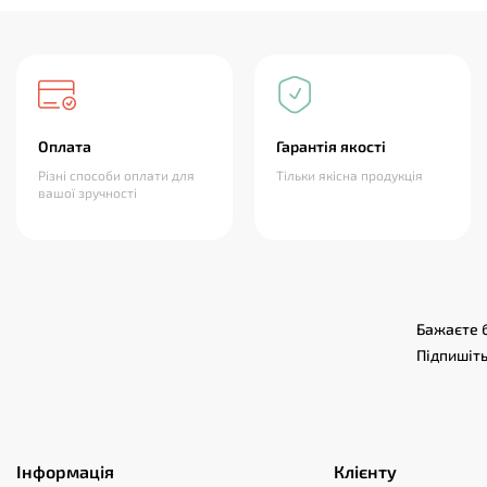
Оплата
Гарантія якості
Різні способи оплати для
Тільки якісна продукція
вашої зручності
Бажаєте б
Підпишіть
Інформація
Клієнту