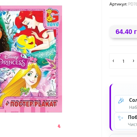
Артикул:
PD7
❤
64.40 
❤
🎉
Со
Наб
✨
Поб
Чист