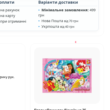
 оплати
Варіанти доставки
 на рахунок
Мінімальне замовлення:
499
грн
на карту
Нова Пошта
 при отриманні
від 70 грн
Укрпошта
від 40 грн
рику рук.
Пазли «Принцеси Дісней» на 35