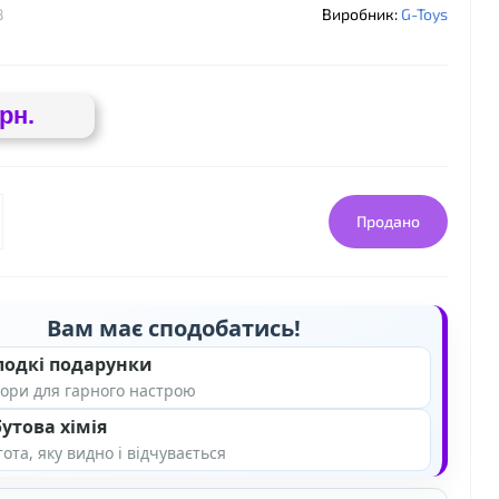
8
Виробник:
G-Toys
грн.
Продано
Вам має сподобатись!
лодкі подарунки
ори для гарного настрою
утова хімія
ота, яку видно і відчувається