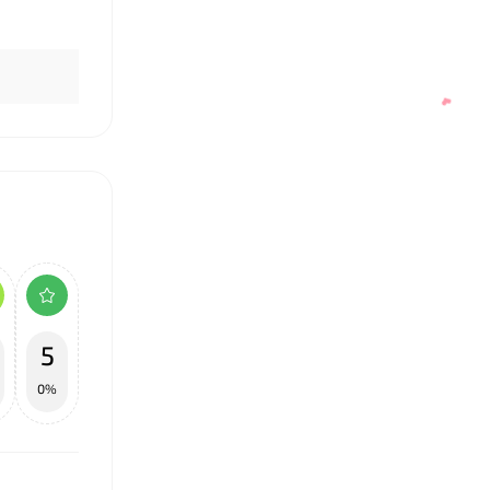
5
0%
❤