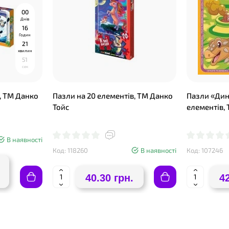
0
0
Днів
1
6
Годин
2
1
хвилин
5
0
сек
, ТМ Данко
Пазли на 20 елементів, ТМ Данко
Пазли «Дин
Тойс
елементів, 
В наявності
Код: 118260
В наявності
Код: 107246
40.30 грн.
4