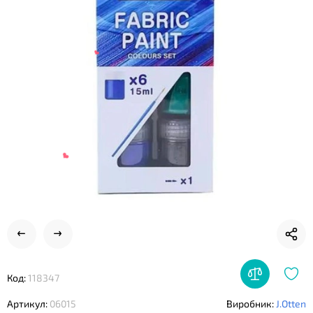
❤
❤
Код:
118347
❤
Артикул:
06015
Виробник:
J.Otten