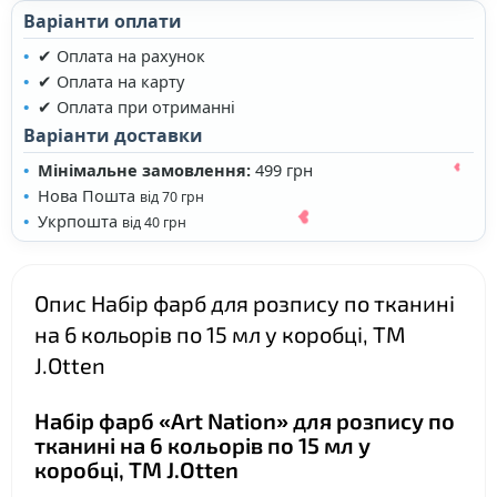
Варіанти оплати
✔ Оплата на рахунок
✔ Оплата на карту
❤
✔ Оплата при отриманні
Варіанти доставки
Мінімальне замовлення:
499 грн
Нова Пошта
від 70 грн
Укрпошта
від 40 грн
Опис Набір фарб для розпису по тканині
на 6 кольорів по 15 мл у коробці, ТМ
J.Otten
❤
Набір фарб «Art Nation» для розпису по
тканині на 6 кольорів по 15 мл у
коробці, ТМ J.Otten
❤