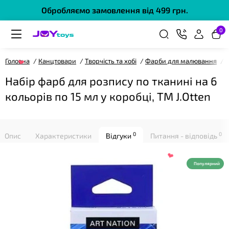
Обробляємо замовлення від 499 грн.
0
❤
Головна
Канцтовари
Творчість та хобі
Фарби для малювання
Н
Набір фарб для розпису по тканині на 6
кольорів по 15 мл у коробці, ТМ J.Otten
0
0
Опис
Характеристики
Відгуки
Питання - відповідь
Популярний
❤