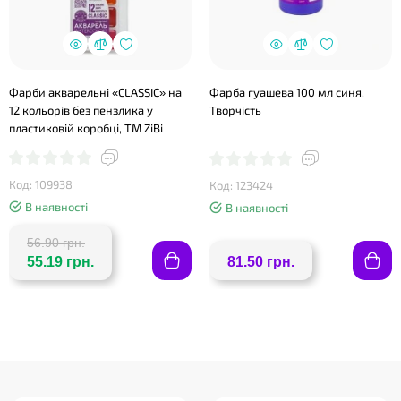
Фарби акварельні «CLASSIC» на
Фарба гуашева 100 мл синя,
12 кольорів без пензлика у
Творчість
пластиковій коробці, TM ZiBi
Код: 109938
Код: 123424
❤
В наявності
В наявності
56.90 грн.
55.19 грн.
81.50 грн.