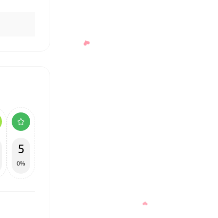
5
0%
❤