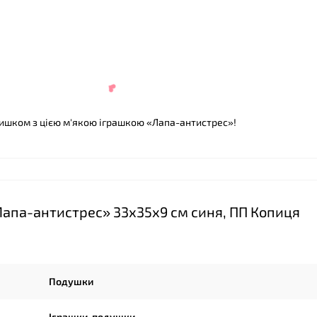
ишком з цією м'якою іграшкою «Лапа-антистрес»!
Лапа-антистрес» 33х35х9 см синя, ПП Копиця
Подушки
Іграшки-подушки