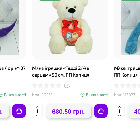
а Лорік» 37
М`яка іграшка «Тедді 2/4 з
М`яка іграш
серцем» 50 см, ПП Копиця
ПП Копиця
В наявності
Код: 80957
В наявності
Код: 112827
.
680.50 грн.
4