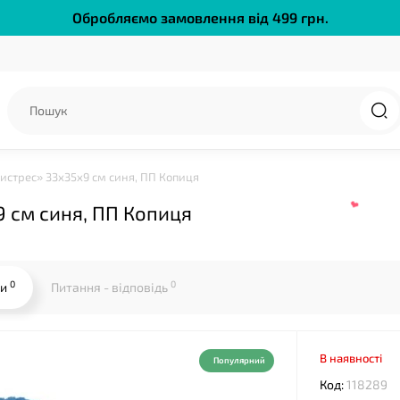
Обробляємо замовлення від 499 грн.
❤
тистрес» 33х35х9 см синя, ПП Копиця
9 см синя, ПП Копиця
0
0
ки
Питання - відповідь
В наявності
Популярний
Код:
118289