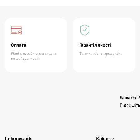
Оплата
Гарантія якості
Різні способи оплати для
Тільки якісна продукція
вашої зручності
Бажаєте б
Підпишіть
Інформація
Клієнту