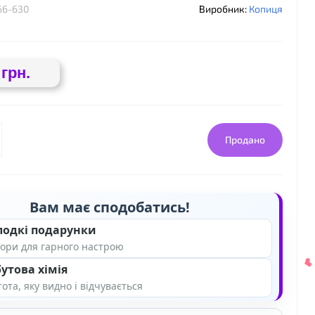
66-630
Виробник:
Копиця
 грн.
Продано
Вам має сподобатись!
лодкі подарунки
ори для гарного настрою
утова хімія
ота, яку видно і відчувається