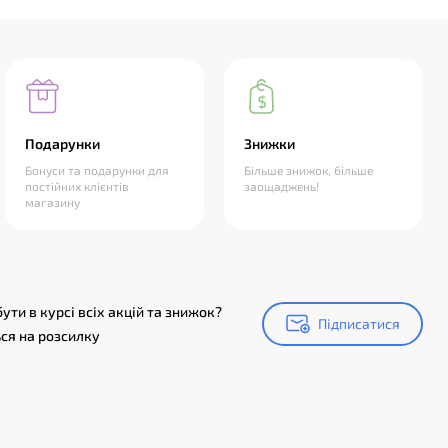
Подарунки
Знижки
Бонуси та подарунки для
Більше знижок, більше
постійних клієнтів
заощаджень!
магазину
ути в курсі всіх акцій та знижок?
Підписатися
Підписатися
ся на розсилку