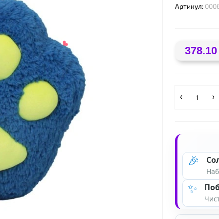
Артикул:
000
378.10
❤
🎉
Со
Наб
✨
Поб
Чист
❤