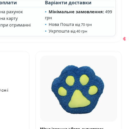
 оплати
Варіанти доставки
 на рахунок
Мінімальне замовлення:
499
грн
на карту
Нова Пошта
 при отриманні
від 70 грн
Укрпошта
від 40 грн
 см і
❤
М`яка іграшка «Лапа-антистрес»