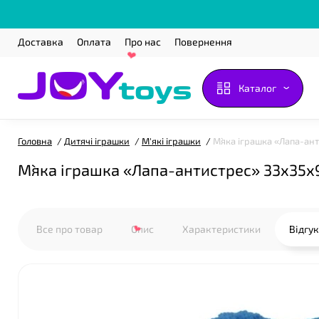
Доставка
Оплата
Про нас
Повернення
Каталог
Головна
Дитячі іграшки
М'які іграшки
М`яка іграшка «Лапа-ан
М`яка іграшка «Лапа-антистрес» 33х35х
Все про товар
Опис
Характеристики
Відгу