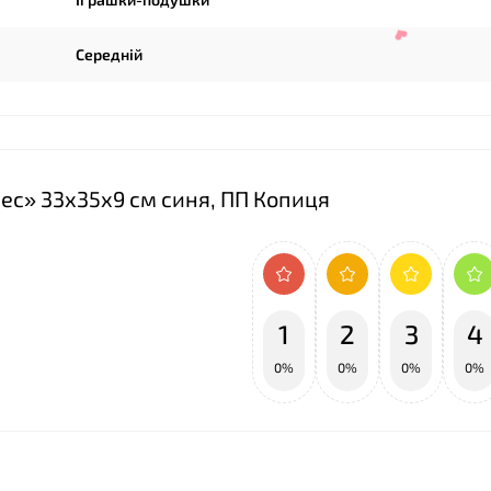
❤
Середній
ес» 33х35х9 см синя, ПП Копиця
1
2
3
4
0%
0%
0%
0%
❤