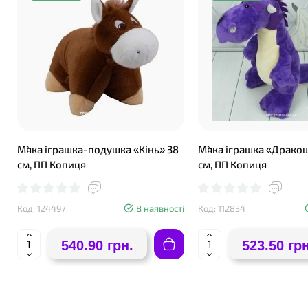
М`яка іграшка-подушка «Кінь» 38
М`яка іграшка «Дракош
см, ПП Копиця
см, ПП Копиця
Код: 124497
В наявності
Код: 112834
540.90 грн.
523.50 грн
❤