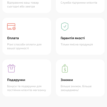
Відправимо ваш товар
Служба підтримки клієнтів
сьогодні або завтра
Оплата
Гарантія якості
Різні способи оплати для
Тільки якісна продукція
вашої зручності
Подарунки
Знижки
Бонуси та подарунки для
Більше знижок, більше
постійних клієнтів магазину
заощаджень!