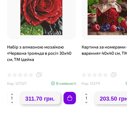
Набір з алмазною мозаїкою
Картина за номерами
«Червона троянда в росі» 30х40
варення» 40х40 см, ТМ
см, ТМ Ідейка
Код: 127527
В наявності
Код: 123711
311.70 грн.
203.50 грн