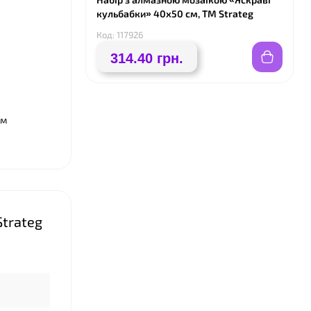
кульбабки» 40х50 см, ТМ Strateg
❤
Код: 117926
314.40 грн.
ом
Strateg