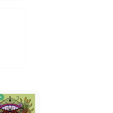
М
❤
ий