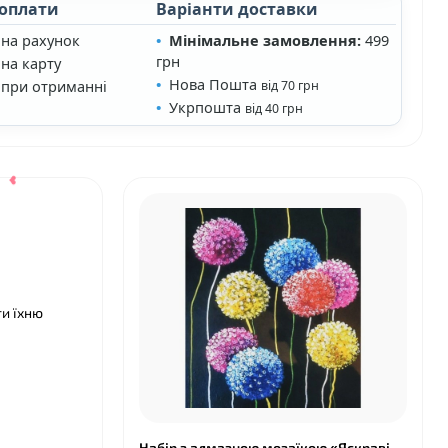
 оплати
Варіанти доставки
 на рахунок
Мінімальне замовлення:
499
грн
на карту
Нова Пошта
 при отриманні
від 70 грн
Укрпошта
від 40 грн
ти їхню
Набір з алмазною мозаїкою «Яскраві