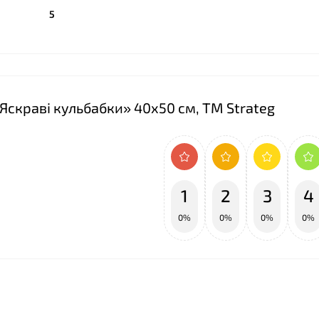
5
Яскраві кульбабки» 40х50 см, ТМ Strateg
❤
1
2
3
4
0%
0%
0%
0%