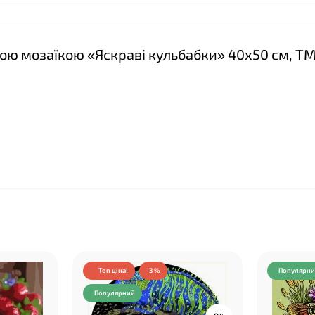
зною мозаїкою «Яскраві кульбабки» 40х50 см, Т
Топ ціна!
-3 %
Популярн
Популярний