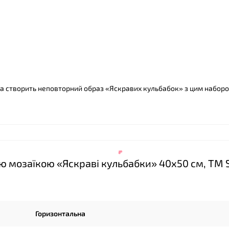
 та створить неповторний образ «Яскравих кульбабок» з цим набор
❤
ю мозаїкою «Яскраві кульбабки» 40х50 см, ТМ 
Горизонтальна