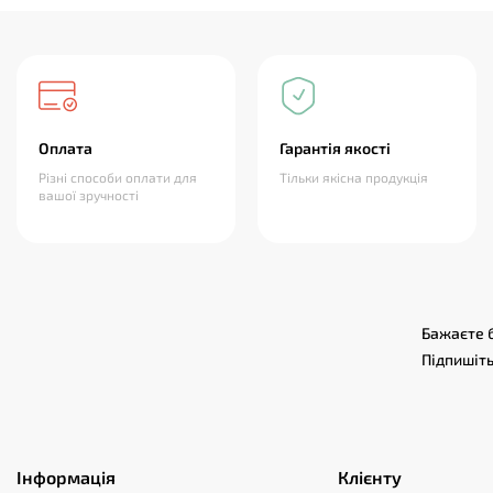
Оплата
Гарантія якості
Різні способи оплати для
Тільки якісна продукція
вашої зручності
Бажаєте б
Підпишіть
Інформація
Клієнту