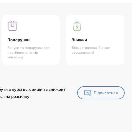
Подарунки
Знижки
Бонуси та подарунки для
Більше знижок, більше
постійних клієнтів
заощаджень!
магазину
ути в курсі всіх акцій та знижок?
Підписатися
Підписатися
ся на розсилку