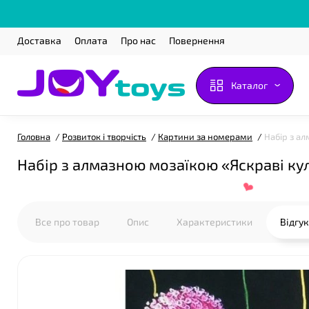
Доставка
Оплата
Про нас
Повернення
Каталог
Головна
Розвиток і творчість
Картини за номерами
Набір з ал
Набір з алмазною мозаїкою «Яскраві кул
Все про товар
Опис
Характеристики
Відгу