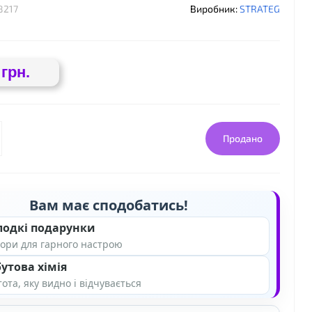
8217
Виробник:
STRATEG
 грн.
❤
Продано
Вам має сподобатись!
лодкі подарунки
ори для гарного настрою
утова хімія
ота, яку видно і відчувається