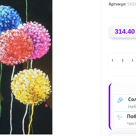
Артикул:
SK8
314.40
🎉
Со
Наб
✨
Поб
Чист