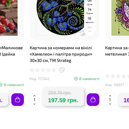
0
4
Днів
1
4
Годин
1
6
хвилин
4
3
сек
 «Малинове
Картина за номерами на вінілі
Картина за
 Ідейка
«Хамелеон і палітра природи»
метелика» 3
30х30 см, ТМ Strateg
Код: 117242
В наявності
В наявності
Код: 118617
203.70 грн.
.
197.59 грн.
1