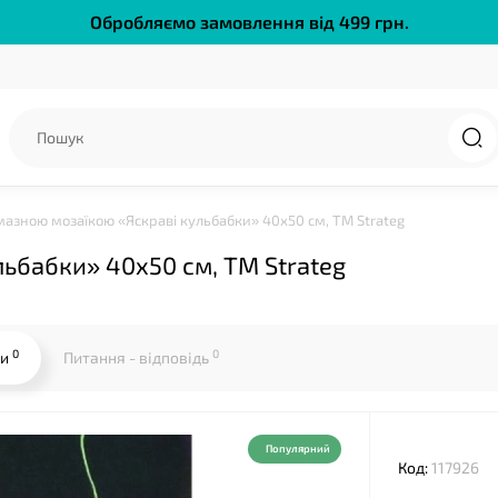
Обробляємо замовлення від 499 грн.
❤
❤
мазною мозаїкою «Яскраві кульбабки» 40х50 см, ТМ Strateg
ьбабки» 40х50 см, ТМ Strateg
0
0
ки
Питання - відповідь
Популярний
Код:
117926