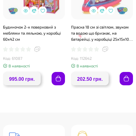
Будиночок 2-х поверховий з
Праска 18 см зі світлом, звуком
меблями та лялькою, у коробці
та водою що бризкає, на
60х42 см
батарейці, у коробціці 25х15х10,5
см
Код: 61087
Код: 112642
В наявності
В наявності
995.00 грн.
202.50 грн.
❤