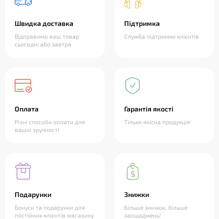
Швидка доставка
Підтримка
Відправимо ваш товар
Служба підтримки клієнтів
сьогодні або завтра
Оплата
Гарантія якості
Різні способи оплати для
Тільки якісна продукція
вашої зручності
Подарунки
Знижки
Бонуси та подарунки для
Більше знижок, більше
постійних клієнтів магазину
заощаджень!