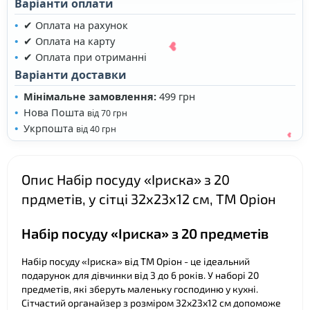
Варіанти оплати
❤
✔ Оплата на рахунок
✔ Оплата на карту
✔ Оплата при отриманні
Варіанти доставки
Мінімальне замовлення:
499 грн
Нова Пошта
від 70 грн
Укрпошта
від 40 грн
Опис Набір посуду «Іриска» з 20
прдметів, у сітці 32х23х12 см, ТМ Оріон
❤
Набір посуду «Іриска» з 20 предметів
Набір посуду «Іриска» від ТМ Оріон - це ідеальний
подарунок для дівчинки від 3 до 6 років. У наборі 20
❤
предметів, які зберуть маленьку господиню у кухні.
Сітчастий органайзер з розміром 32х23х12 см допоможе