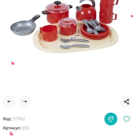
❤
❤
❤
Код:
117902
❤
Артикул:
899