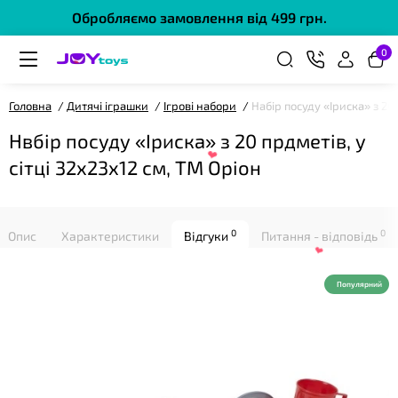
Обробляємо замовлення від 499 грн.
0
Головна
Дитячі іграшки
Ігрові набори
Набір посуду «Іриска» з 20 
Нвбір посуду «Іриска» з 20 прдметів, у
❤
сітці 32х23х12 см, ТМ Оріон
0
0
Опис
Характеристики
Відгуки
Питання - відповідь
Популярний