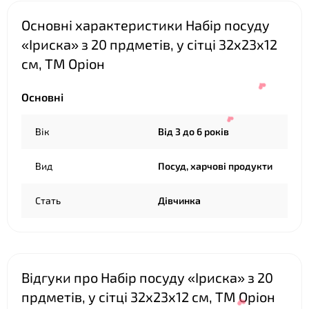
Основні характеристики Набір посуду
«Іриска» з 20 прдметів, у сітці 32х23х12
см, ТМ Оріон
❤
Основні
Вік
Від 3 до 6 років
Вид
Посуд, харчові продукти
Стать
Дівчинка
❤
Відгуки про Набір посуду «Іриска» з 20
прдметів, у сітці 32х23х12 см, ТМ Оріон
❤