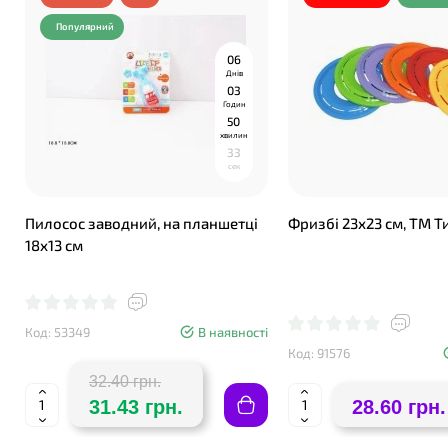
Популярний
0
6
Днів
0
3
❤
Годин
5
0
хвилин
3
2
сек
Пилосос заводний, на планшетці
Фризбі 23х23 см, ТМ Т
18х13 см
Код: 53349
В наявності
Код: 91576
32.40 грн.
31.43 грн.
28.60 грн.