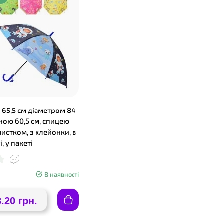
 65,5 см діаметром 84
ною 60,5 см, спицею
свистком, з клейонки, в
, у пакеті
В наявності
3.20 грн.