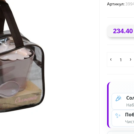
Артикул:
399
234.40
❤
🎉
Со
Наб
✨
Поб
Чист