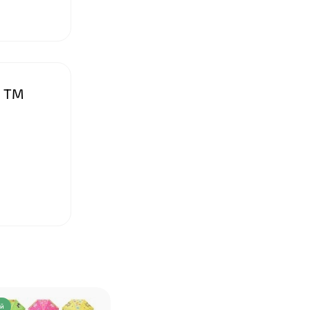
, ТМ
ий