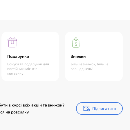
Подарунки
Знижки
Бонуси та подарунки для
Більше знижок, більше
постійних клієнтів
заощаджень!
магазину
ути в курсі всіх акцій та знижок?
Підписатися
Підписатися
ся на розсилку