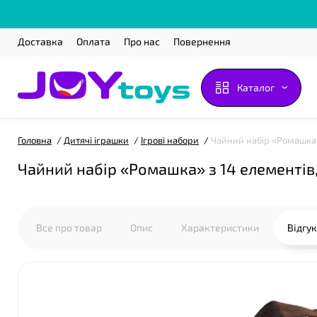
Доставка
Оплата
Про нас
Повернення
Каталог
Головна
Дитячі іграшки
Ігрові набори
Чайний набір «Ромашка» 
Чайний набір «Ромашка» з 14 елементів, 
Все про товар
Опис
Характеристики
Відгу