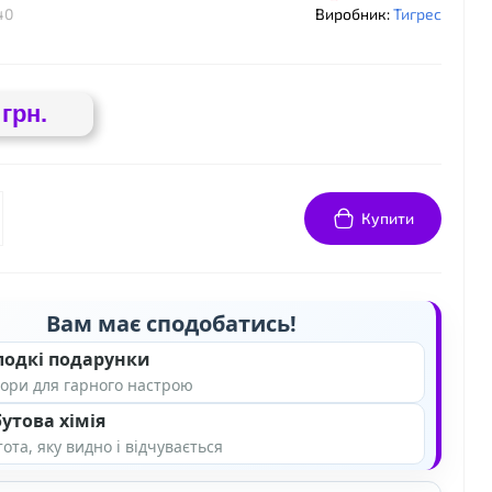
40
Виробник:
Тигрес
 грн.
Купити
❤
Вам має сподобатись!
❤
лодкі подарунки
ори для гарного настрою
утова хімія
ота, яку видно і відчувається