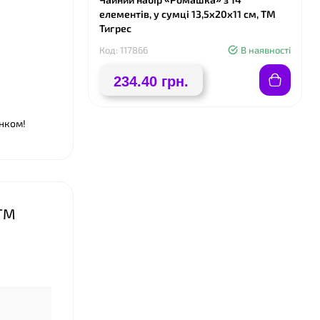
елементів, у сумці 13,5х20х11 см, ТМ
Тигрес
❤
Код: 117866
В наявності
234.40 грн.
нком!
 ТМ