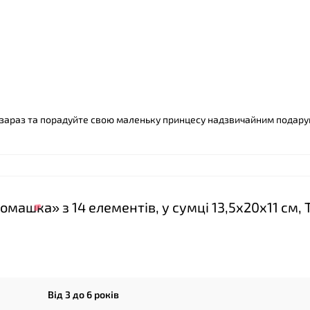
❤
 зараз та порадуйте свою маленьку принцесу надзвичайним подару
❤
машка» з 14 елементів, у сумці 13,5х20х11 см,
Від 3 до 6 років