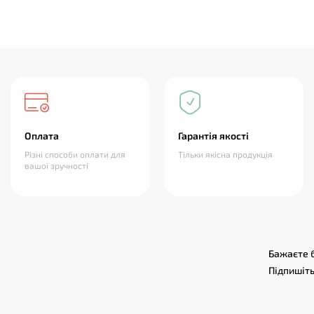
Оплата
Гарантія якості
Різні способи оплати для
Тільки якісна продукція
вашої зручності
Бажаєте б
Підпишіть