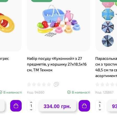
игрес
Набір посуду «Кухонний» з 27
Парасолька
предметів, у коршику 27х18,5х16
см з трости
см, ТМ Технок
48,5 см та 
асортименті
В наявності
Код: 94860
В наявності
Код: 126867
334.00 грн.
9