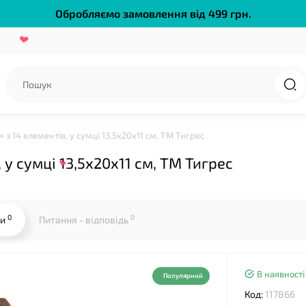
Обробляємо замовлення від 499 грн.
❤
з 14 елементів, у сумці 13,5х20х11 см, ТМ Тигрес
у сумці 13,5х20х11 см, ТМ Тигрес
0
0
ки
Питання - відповідь
❤
В наявності
Популярний
❤
Код:
117866