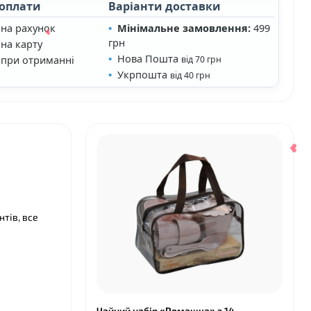
 оплати
Варіанти доставки
 на рахунок
Мінімальне замовлення:
499
грн
на карту
Нова Пошта
 при отриманні
від 70 грн
Укрпошта
від 40 грн
тів, все
❤
Чайний набір «Ромашка» з 14