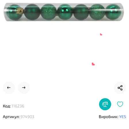
❤
❤
Код:
116236
❤
Артикул:
974903
Виробник:
YES