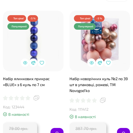
Топ ціна!
-5 %
Топ ціна!
-5 %
Популярний
Популярний
Набір ялинкових прикрас
Набір новорічних куль №2 по 39
«BLUE» з 6 куль по 7 см
шт в упаковці, рожеві, ТМ
Novogod'ko
Код: 123444
Код: 111412
В наявності
В наявності
79.00 грн.
387.70 грн.