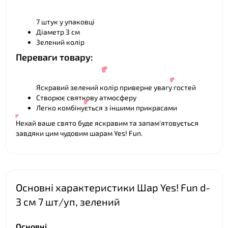
❤
7 штук у упаковці
Діаметр 3 см
Зелений колір
Переваги товару:
Яскравий зелений колір приверне увагу гостей
Створює святкову атмосферу
❤
Легко комбінується з іншими прикрасами
Нехай ваше свято буде яскравим та запам'ятовується
завдяки цим чудовим шарам Yes! Fun.
❤
Основні характеристики Шар Yes! Fun d-
❤
❤
3 cм 7 шт/уп, зелений
❤
Основні