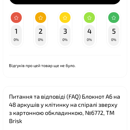
1
2
3
4
5
0%
0%
0%
0%
0%
Відгуків про цей товар ще не було.
Питання та відповіді (FAQ) Блокнот А6 на
48 аркушів у клітинку на спіралі зверху
з картонною обкладинкою, №6772, ТМ
Brisk