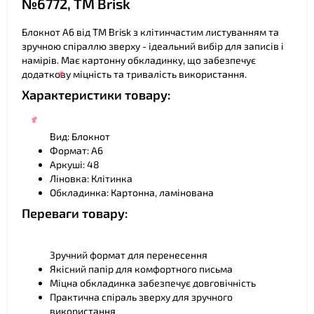
№6772, ТМ Brisk
Блокнот А6 від ТМ Brisk з клітинчастим листуванням та
зручною спіраллю зверху - ідеальний вибір для записів і
намірів. Має картонну обкладинку, що забезпечує
❤
додаткову міцність та тривалість використання.
Характеристики товару:
Вид: Блокнот
Формат: А6
Аркуші: 48
Ліновка: Клітинка
❤
Обкладинка: Картонна, ламінована
Переваги товару:
❤
Зручний формат для перенесення
❤
Якісний папір для комфортного письма
Міцна обкладинка забезпечує довговічність
Практична спіраль зверху для зручного
використання