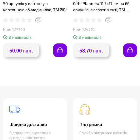
50 аркушів у клітинку з
Girls Planner» 11,5х17 см на 66
картонною обкладинкою, ТМ ZiBi
аркушів, в асортименті, ТМ
Апельсин
Код: 127790
Код: 124710
В наявності
В наявності
50.00 грн.
58.70 грн.
Швидка доставка
Підтримка
Відправимо ваш товар
Служба підтримки клієнтів
сьогодні або завтра