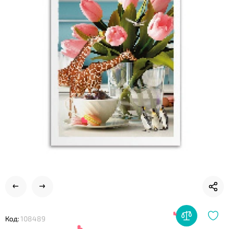
❤
Код:
108489