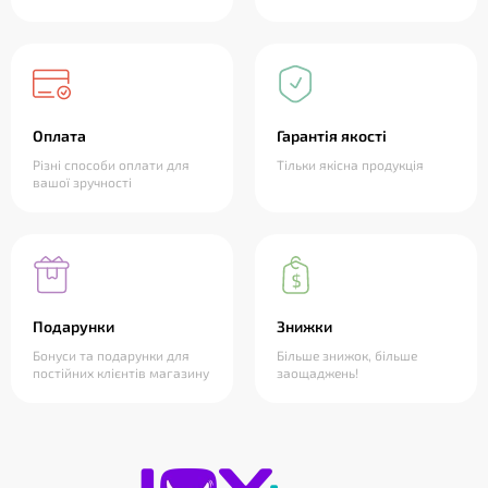
Оплата
Гарантія якості
Різні способи оплати для
Тільки якісна продукція
вашої зручності
Подарунки
Знижки
Бонуси та подарунки для
Більше знижок, більше
постійних клієнтів магазину
заощаджень!