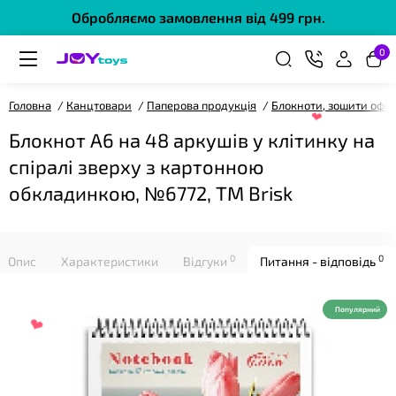
Обробляємо замовлення від 499 грн.
0
Головна
Канцтовари
Паперова продукція
Блокноти, зошити офіс
Блокнот А6 на 48 аркушів у клітинку на
спіралі зверху з картонною
обкладинкою, №6772, ТМ Brisk
0
0
Опис
Характеристики
Відгуки
Питання - відповідь
❤
❤
Популярний