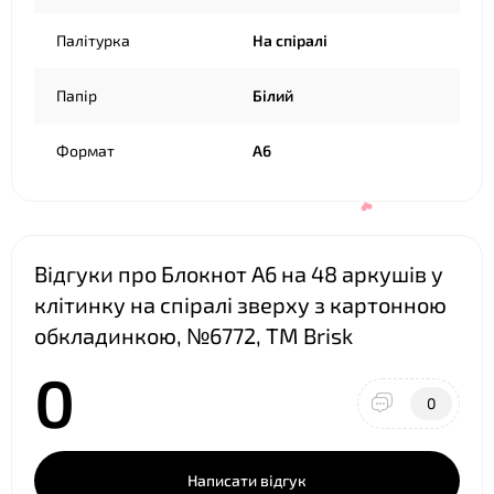
Палітурка
На спіралі
❤
Папір
Білий
Формат
А6
Відгуки про Блокнот А6 на 48 аркушів у
клітинку на спіралі зверху з картонною
обкладинкою, №6772, ТМ Brisk
0
0
Написати відгук
❤