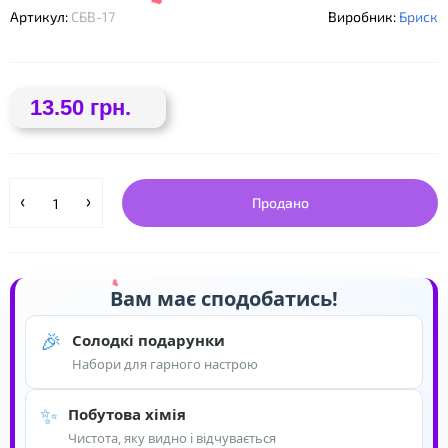
Артикул:
СБВ-17
Виробник:
Бриск
❤
13.50 грн.
Продано
❤
❤
Вам має сподобатись!
🎉
Солодкі подарунки
Набори для гарного настрою
✨
Побутова хімія
Чистота, яку видно і відчувається