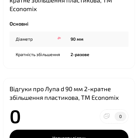
кратне збільшення пластикова, TM
Economix
Основні
Діаметр
90 мм
Кратність збільшення
2-разове
Відгуки про Лупа d 90 мм 2-кратне
❤
збільшення пластикова, TM Economix
0
0
Написати відгук