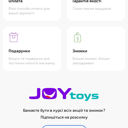
Оплата
Гарантія якості
Різні способи оплати для
Тільки якісна продукція
вашої зручності
Подарунки
Знижки
Бонуси та подарунки для
Більше знижок, більше
постійних клієнтів магазину
заощаджень!
Бажаєте бути в курсі всіх акцій та знижок?
Підпишіться на розсилку