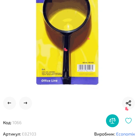
❤
❤
❤
Код:
1066
Артикул:
E82103
Виробник:
Economix