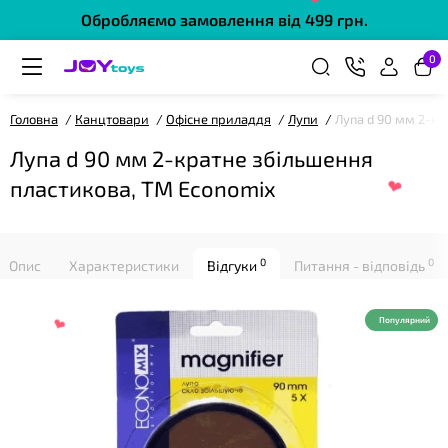
Обробляємо замовлення від 499 грн.
0
Головна
Канцтовари
Офісне приладдя
Лупи
Лупа d 90 мм 2-кр
Лупа d 90 мм 2-кратне збільшення
❤
пластикова, TM Economix
0
0
Опис
Характеристики
Відгуки
Питання - відповідь
Популярний
❤